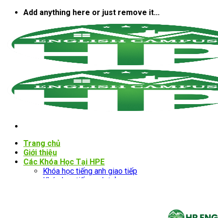
Bỏ
Add anything here or just remove it...
qua
nội
dung
Trang chủ
Giới thiệu
Các Khóa Học Tại HPE
Khóa học tiếng anh giao tiếp
Khóa học tiếng anh trẻ em
Khóa học tiếng anh hàng hải
Khóa luyện thi IELTS cho học sinh, sinh viên
LỊCH KHAI GIẢNG
Đăng Ký Test Miễn Phí