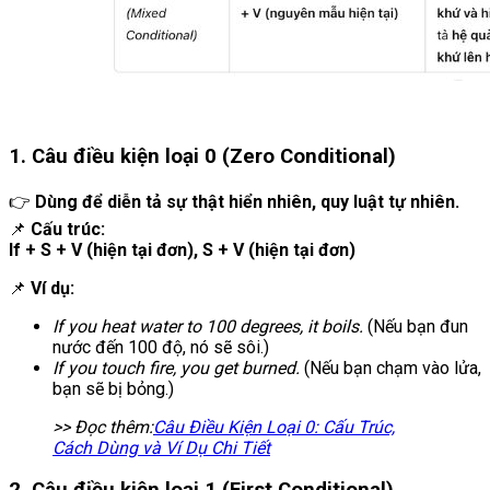
1. Câu điều kiện loại 0 (Zero Conditional)
👉
Dùng để diễn tả sự thật hiển nhiên, quy luật tự nhiên.
📌
Cấu trúc:
If + S + V (hiện tại đơn), S + V (hiện tại đơn)
📌
Ví dụ:
If you heat water to 100 degrees, it boils.
(Nếu bạn đun
nước đến 100 độ, nó sẽ sôi.)
If you touch fire, you get burned.
(Nếu bạn chạm vào lửa,
bạn sẽ bị bỏng.)
>> Đọc thêm:
Câu Điều Kiện Loại 0: Cấu Trúc,
Cách Dùng và Ví Dụ Chi Tiết