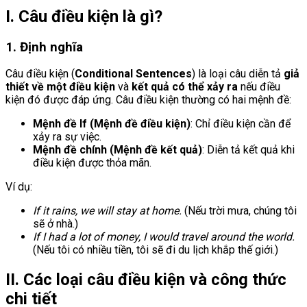
I. Câu điều kiện là gì?
1. Định nghĩa
Câu điều kiện (
Conditional Sentences
) là loại câu diễn tả
giả
thiết về một điều kiện
và
kết quả có thể xảy ra
nếu điều
kiện đó được đáp ứng. Câu điều kiện thường có hai mệnh đề:
Mệnh đề If (Mệnh đề điều kiện)
: Chỉ điều kiện cần để
xảy ra sự việc.
Mệnh đề chính (Mệnh đề kết quả)
: Diễn tả kết quả khi
điều kiện được thỏa mãn.
Ví dụ:
If it rains, we will stay at home.
(Nếu trời mưa, chúng tôi
sẽ ở nhà.)
If I had a lot of money, I would travel around the world.
(Nếu tôi có nhiều tiền, tôi sẽ đi du lịch khắp thế giới.)
II. Các loại câu điều kiện và công thức
chi tiết