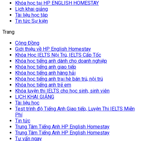
Khóa học tại HP ENGLISH HOMESTAY
Lịch khai giảng
Tài liệu học tập
Tin tức Sự kiện
Trang
Cộng Đồng
Giới thiệu về HP English Homestay
Khóa Học IELTS Nội Trú, IELTS Cấp Tốc
Khóa học tiếng anh dành cho doanh nghiệp
Khóa học tiếng anh giao tiếp
Khóa học tiếng anh hàng hải
Khóa học tiếng anh trại hè bán trú, nội trú
Khóa học tiếng anh trẻ em
Khóa luyện thi IELTS cho học sinh, sinh viên
LỊCH KHAI GIẢNG
Tài liệu học
Test trình độ Tiếng Anh Giao tiếp, Luyện Thi IELTS Miễn
Phí
Tin tức
Trung Tâm Tiếng Anh HP English Homestay
Trung Tâm Tiếng Anh HP English Homestay
Tư vấn ngay