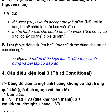
(nguyên mẫu)
📌
Ví dụ:
If I were you, I would accept the job offer.
(Nếu tôi là
bạn, tôi sẽ nhận lời mời làm việc đó.)
If she had a car, she could drive to work.
(Nếu cô ấy có
ô tô, cô ấy có thể lái xe đi làm.)
📝
Lưu ý:
Với động từ
“to be”
,
“were”
được dùng cho tất cả
các chủ ngữ.
>> Đọc thêm:
Câu điều kiện loại 2: Cấu trúc, cách
dùng và bài tập có đáp án
4. Câu điều kiện loại 3 (Third Conditional)
👉
Dùng để diễn tả một tình huống không có thật trong
quá khứ (giả định ngược với thực tế).
📌
Cấu trúc:
If + S + had + V3 (quá khứ hoàn thành), S +
would/could/might + have + V3