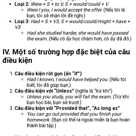
Loại 2:
Were + S + to V, S + would/could + V
Were I you, I would accept the offer.
(Nếu tôi là
bạn, tôi sẽ nhận lời đề nghị.)
Loại 3:
Had + S + V3, S + would/could/might + have +
V3
Had she studied harder, she would have passed
the exam.
(Nếu cô ấy học chăm hơn, cô ấy đã đỗ.)
IV. Một số trường hợp đặc biệt của câu
điều kiện
Câu điều kiện rút gọn (ẩn “if”)
Had I known, I would have helped you.
(Nếu tôi
biết, tôi đã giúp bạn.)
Câu điều kiện với “Unless”
(nghĩa là “trừ khi”)
Unless you study, you will fail the exam.
(Trừ khi
bạn học bài, bạn sẽ trượt.)
Câu điều kiện với “Provided that”, “As long as”
You can go out provided that you finish your
homework.
(Bạn có thể ra ngoài miễn là bạn hoàn
thành bài tập.)