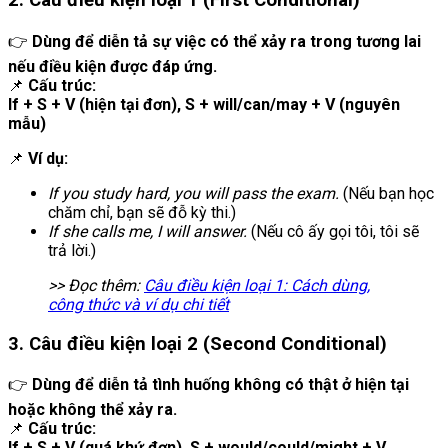
2. Câu điều kiện loại 1 (First Conditional)
👉
Dùng để diễn tả sự việc có thể xảy ra trong tương lai
nếu điều kiện được đáp ứng.
📌
Cấu trúc:
If + S + V (hiện tại đơn), S + will/can/may + V (nguyên
mẫu)
📌
Ví dụ:
If you study hard, you will pass the exam.
(Nếu bạn học
chăm chỉ, bạn sẽ đỗ kỳ thi.)
If she calls me, I will answer.
(Nếu cô ấy gọi tôi, tôi sẽ
trả lời.)
>> Đọc thêm:
Câu điều kiện loại 1: Cách dùng,
công thức và ví dụ chi tiết
3. Câu điều kiện loại 2 (Second Conditional)
👉
Dùng để diễn tả tình huống không có thật ở hiện tại
hoặc không thể xảy ra.
📌
Cấu trúc:
If + S + V (quá khứ đơn), S + would/could/might + V