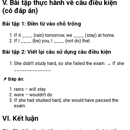
V. Bài tập thực hành về câu điều kiện
(có đáp án)
Bài tập 1: Điền từ vào chỗ trống
If it ____ (rain) tomorrow, we ____ (stay) at home.
If I ____ (be) you, I ____ (not do) that.
Bài tập 2: Viết lại câu sử dụng câu điều kiện
She didn’t study hard, so she failed the exam. → If she
______________.
📌 Đáp án:
rains – will stay
were – wouldn’t do
If she had studied hard, she would have passed the
exam.
VI. Kết luận