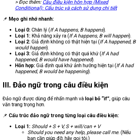
> Đọc thêm:
Câu điều kiện hỗn hợp (Mixed
Conditional): Cấu trúc và cách sử dụng chi tiết
📌
Mẹo ghi nhớ nhanh:
Loại 0:
Chân lý (
If A happens, B happens
).
Loại 1:
Khả năng xảy ra (
If A happens, B will happen
).
Loại 2:
Giả định không có thật hiện tại (
If A happened, B
would happen
).
Loại 3:
Giả định không có thật quá khứ (
If A had
happened, B would have happened
).
Hỗn hợp:
Giả định quá khứ ảnh hưởng hiện tại (
If A had
happened, B would be happening
).
III. Đảo ngữ trong câu điều kiện
Đảo ngữ được dùng để nhấn mạnh và
loại bỏ “if”
, giúp câu
văn trang trọng hơn.
📌
Cấu trúc đảo ngữ trong từng loại câu điều kiện:
Loại 1:
Should + S + V, S + will/can + V
Should you need any help, please call me.
(Nếu
bạn cần giúp đỡ, hãy gọi tôi.)