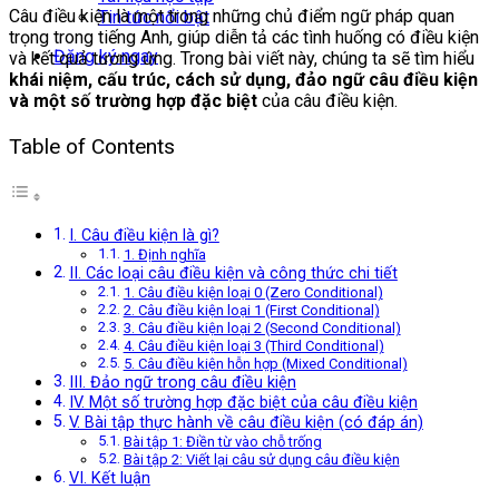
Câu điều kiện là một trong những chủ điểm ngữ pháp quan
Tin tức nổi bật
trọng trong tiếng Anh, giúp diễn tả các tình huống có điều kiện
Đăng ký ngay
và kết quả tương ứng. Trong bài viết này, chúng ta sẽ tìm hiểu
khái niệm, cấu trúc, cách sử dụng, đảo ngữ câu điều kiện
và một số trường hợp đặc biệt
của câu điều kiện.
Table of Contents
I. Câu điều kiện là gì?
1. Định nghĩa
II. Các loại câu điều kiện và công thức chi tiết
1. Câu điều kiện loại 0 (Zero Conditional)
2. Câu điều kiện loại 1 (First Conditional)
3. Câu điều kiện loại 2 (Second Conditional)
4. Câu điều kiện loại 3 (Third Conditional)
5. Câu điều kiện hỗn hợp (Mixed Conditional)
III. Đảo ngữ trong câu điều kiện
IV. Một số trường hợp đặc biệt của câu điều kiện
V. Bài tập thực hành về câu điều kiện (có đáp án)
Bài tập 1: Điền từ vào chỗ trống
Bài tập 2: Viết lại câu sử dụng câu điều kiện
VI. Kết luận