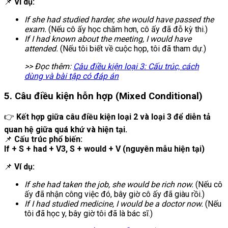
📌
Ví dụ:
If she had studied harder, she would have passed the
exam.
(Nếu cô ấy học chăm hơn, cô ấy đã đỗ kỳ thi.)
If I had known about the meeting, I would have
attended.
(Nếu tôi biết về cuộc họp, tôi đã tham dự.)
>> Đọc thêm:
Câu điều kiện loại 3: Cấu trúc, cách
dùng và bài tập có đáp án
5. Câu điều kiện hỗn hợp (Mixed Conditional)
👉
Kết hợp giữa câu điều kiện loại 2 và loại 3 để diễn tả
quan hệ giữa quá khứ và hiện tại.
📌
Cấu trúc phổ biến:
If + S + had + V3, S + would + V (nguyên mẫu hiện tại)
📌
Ví dụ:
If she had taken the job, she would be rich now.
(Nếu cô
ấy đã nhận công việc đó, bây giờ cô ấy đã giàu rồi.)
If I had studied medicine, I would be a doctor now.
(Nếu
tôi đã học y, bây giờ tôi đã là bác sĩ.)