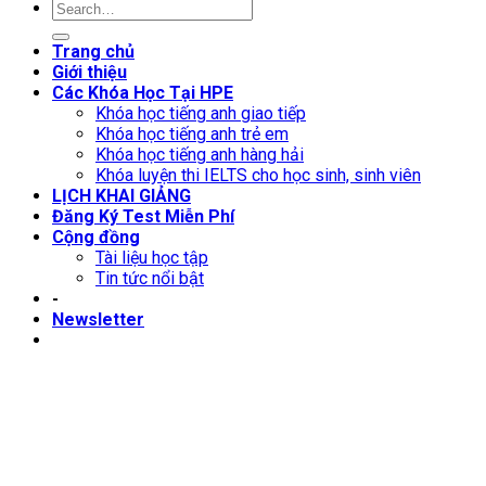
Trang chủ
Giới thiệu
Các Khóa Học Tại HPE
Khóa học tiếng anh giao tiếp
Khóa học tiếng anh trẻ em
Khóa học tiếng anh hàng hải
Khóa luyện thi IELTS cho học sinh, sinh viên
LỊCH KHAI GIẢNG
Đăng Ký Test Miễn Phí
Cộng đồng
Tài liệu học tập
Tin tức nổi bật
-
Newsletter