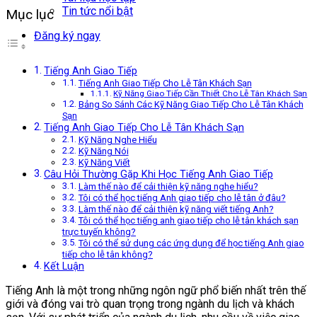
Tin tức nổi bật
Mục lục
Đăng ký ngay
Tiếng Anh Giao Tiếp
Tiếng Anh Giao Tiếp Cho Lễ Tân Khách Sạn
Kỹ Năng Giao Tiếp Cần Thiết Cho Lễ Tân Khách Sạn
Bảng So Sánh Các Kỹ Năng Giao Tiếp Cho Lễ Tân Khách
Sạn
Tiếng Anh Giao Tiếp Cho Lễ Tân Khách Sạn
Kỹ Năng Nghe Hiểu
Kỹ Năng Nói
Kỹ Năng Viết
Câu Hỏi Thường Gặp Khi Học Tiếng Anh Giao Tiếp
Làm thế nào để cải thiện kỹ năng nghe hiểu?
Tôi có thể học tiếng Anh giao tiếp cho lễ tân ở đâu?
Làm thế nào để cải thiện kỹ năng viết tiếng Anh?
Tôi có thể học tiếng anh giao tiếp cho lễ tân khách sạn
trực tuyến không?
Tôi có thể sử dụng các ứng dụng để học tiếng Anh giao
tiếp cho lễ tân không?
Kết Luận
Tiếng Anh là một trong những ngôn ngữ phổ biến nhất trên thế
giới và đóng vai trò quan trọng trong ngành du lịch và khách