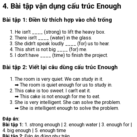
4. Bài tập vận dụng cấu trúc Enough
Bài tập 1: Điền từ thích hợp vào chỗ trống
He isn’t ____ (strong) to lift the heavy box.
There isn’t ____ (water) in the glass.
She didn’t speak loudly ____ (for) us to hear.
This shirt is not big ____ (for) me.
I don’t have ____ (time) to finish the project.
Bài tập 2: Viết lại câu dùng cấu trúc Enough
The room is very quiet. We can study in it.
➡ The room is quiet enough for us to study in.
This cake is too sweet. I can’t eat it.
➡ This cake is not enough for me to eat.
She is very intelligent. She can solve the problem.
➡ She is intelligent enough to solve the problem.
Đáp án:
Bài tập 1:
1. strong enough | 2. enough water | 3. enough for |
4. big enough | 5. enough time
Bài tập 2:
Đáp án đúng như trên.