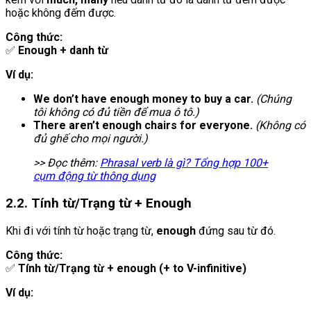
hoặc không đếm được.
Công thức:
✅
Enough + danh từ
Ví dụ:
We don’t have enough money to buy a car.
(Chúng
tôi không có đủ tiền để mua ô tô.)
There aren’t enough chairs for everyone.
(Không có
đủ ghế cho mọi người.)
>> Đọc thêm:
Phrasal verb là gì? Tổng hợp 100+
cụm động từ thông dụng
2.2. Tính từ/Trạng từ + Enough
Khi đi với tính từ hoặc trạng từ,
enough
đứng sau từ đó.
Công thức:
✅
Tính từ/Trạng từ + enough (+ to V-infinitive)
Ví dụ: