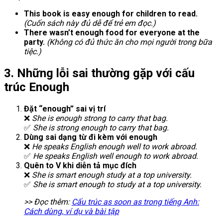
This book is easy enough for children to read.
(Cuốn sách này đủ dễ để trẻ em đọc.)
There wasn’t enough food for everyone at the
party.
(Không có đủ thức ăn cho mọi người trong bữa
tiệc.)
3. Những lỗi sai thường gặp với cấu
trúc Enough
Đặt “enough” sai vị trí
❌
She is enough strong to carry that bag.
✅
She is strong enough to carry that bag.
Dùng sai dạng từ đi kèm với enough
❌
He speaks English enough well to work abroad.
✅
He speaks English well enough to work abroad.
Quên to V khi diễn tả mục đích
❌
She is smart enough study at a top university.
✅
She is smart enough to study at a top university.
>> Đọc thêm:
Cấu trúc as soon as trong tiếng Anh:
Cách dùng, ví dụ và bài tập