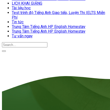
LỊCH KHAI GIẢNG
Tài liệu học
Test trình độ Tiếng Anh Giao tiếp, Luyện Thi IELTS Miễn
Phí
Tin tức
Trung Tâm Tiếng Anh HP English Homestay
Trung Tâm Tiếng Anh HP English Homestay
Tư vấn ngay