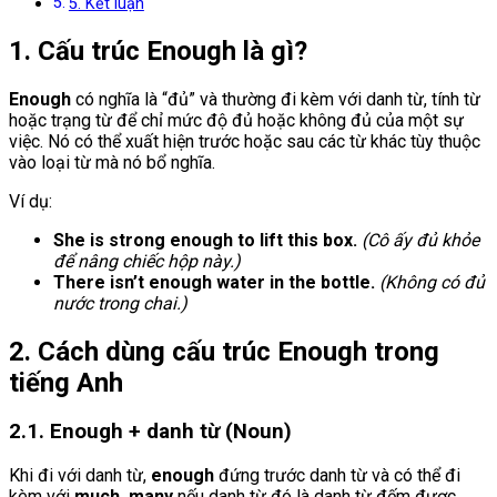
5. Kết luận
1. Cấu trúc Enough là gì?
Enough
có nghĩa là “đủ” và thường đi kèm với danh từ, tính từ
hoặc trạng từ để chỉ mức độ đủ hoặc không đủ của một sự
việc. Nó có thể xuất hiện trước hoặc sau các từ khác tùy thuộc
vào loại từ mà nó bổ nghĩa.
Ví dụ:
She is strong enough to lift this box.
(Cô ấy đủ khỏe
để nâng chiếc hộp này.)
There isn’t enough water in the bottle.
(Không có đủ
nước trong chai.)
2. Cách dùng cấu trúc Enough trong
tiếng Anh
2.1. Enough + danh từ (Noun)
Khi đi với danh từ,
enough
đứng trước danh từ và có thể đi
kèm với
much, many
nếu danh từ đó là danh từ đếm được