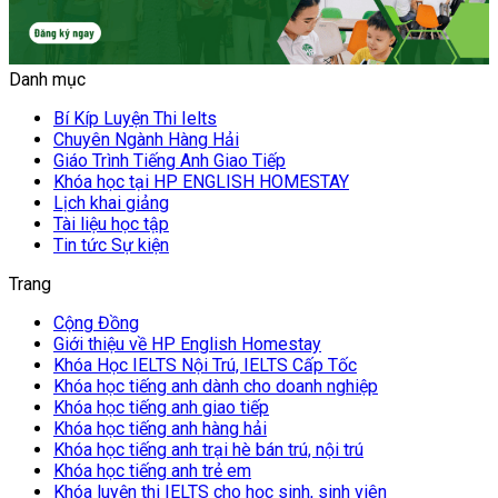
Danh mục
Bí Kíp Luyện Thi Ielts
Chuyên Ngành Hàng Hải
Giáo Trình Tiếng Anh Giao Tiếp
Khóa học tại HP ENGLISH HOMESTAY
Lịch khai giảng
Tài liệu học tập
Tin tức Sự kiện
Trang
Cộng Đồng
Giới thiệu về HP English Homestay
Khóa Học IELTS Nội Trú, IELTS Cấp Tốc
Khóa học tiếng anh dành cho doanh nghiệp
Khóa học tiếng anh giao tiếp
Khóa học tiếng anh hàng hải
Khóa học tiếng anh trại hè bán trú, nội trú
Khóa học tiếng anh trẻ em
Khóa luyện thi IELTS cho học sinh, sinh viên