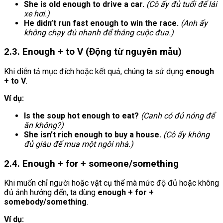
She is old enough to drive a car.
(Cô ấy đủ tuổi để lái
xe hơi.)
He didn’t run fast enough to win the race.
(Anh ấy
không chạy đủ nhanh để thắng cuộc đua.)
2.3. Enough + to V (Động từ nguyên mẫu)
Khi diễn tả mục đích hoặc kết quả, chúng ta sử dụng
enough
+ to V
.
Ví dụ:
Is the soup hot enough to eat?
(Canh có đủ nóng để
ăn không?)
She isn’t rich enough to buy a house.
(Cô ấy không
đủ giàu để mua một ngôi nhà.)
2.4. Enough + for + someone/something
Khi muốn chỉ người hoặc vật cụ thể mà mức độ đủ hoặc không
đủ ảnh hưởng đến, ta dùng
enough + for +
somebody/something
.
Ví dụ: