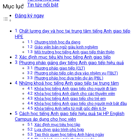
Tin tức nổi bật
Mục lục
Đăng ký ngay
Chất lượng dạy và học tại trung tâm tiếng Anh giao tiếp
HPE
Chương trình học đa dạng
Giáo viên bản ngữ giàu kinh nghiệm
Môi trường học tiếng Anh giao tiếp thân thiện
Xác định mục tiêu khi học tiếng Anh giao tiếp
Phương pháp giảng dạy tiếng Anh giao tiếp hiệu quả
Phương pháp giao tiếp (CLT)
Phương pháp tiếp cận dựa vào nhiệm vụ (TBLT)
Phương pháp học dựa trên dự án (PBL)
Những khoá học tiếng Anh giao tiếp tại trung tâm
Khóa học tiếng Anh giao tiếp cho người đi làm
Khóa học tiếng Anh dành cho các thuyền viên
Khóa học tiếng Anh giao tiếp cho trẻ em
Khóa học tiếng Anh giao tiếp cho người mới bắt đầu
Khóa tiếng Anh Ielts từ mất gốc đến 6.5+
Cách học tiếng Anh giao tiếp hiệu quả tại HP English
Campus áp dụng cho học viên
Xác định mục tiêu học tập
Lựa chọn giáo trình phù hợp
Tạo thói quen học tiếng Anh hàng ngày