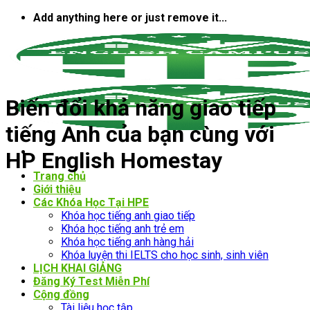
Bỏ
Add anything here or just remove it...
qua
nội
dung
Biến đổi khả năng giao tiếp
tiếng Anh của bạn cùng với
HP English Homestay
Trang chủ
Giới thiệu
Các Khóa Học Tại HPE
Khóa học tiếng anh giao tiếp
Khóa học tiếng anh trẻ em
Khóa học tiếng anh hàng hải
Khóa luyện thi IELTS cho học sinh, sinh viên
LỊCH KHAI GIẢNG
Đăng Ký Test Miễn Phí
Cộng đồng
Tài liệu học tập