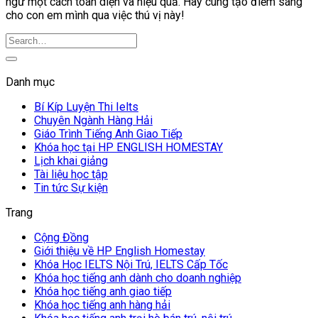
ngữ một cách toàn diện và hiệu quả. Hãy cùng tạo điểm sáng
cho con em mình qua việc thú vị này!
Danh mục
Bí Kíp Luyện Thi Ielts
Chuyên Ngành Hàng Hải
Giáo Trình Tiếng Anh Giao Tiếp
Khóa học tại HP ENGLISH HOMESTAY
Lịch khai giảng
Tài liệu học tập
Tin tức Sự kiện
Trang
Cộng Đồng
Giới thiệu về HP English Homestay
Khóa Học IELTS Nội Trú, IELTS Cấp Tốc
Khóa học tiếng anh dành cho doanh nghiệp
Khóa học tiếng anh giao tiếp
Khóa học tiếng anh hàng hải