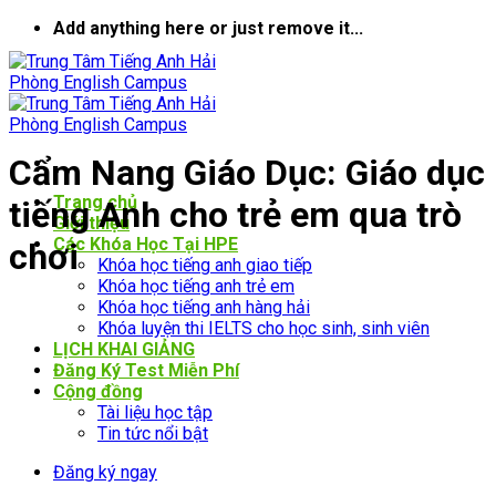
Bỏ
Add anything here or just remove it...
qua
nội
dung
Cẩm Nang Giáo Dục: Giáo dục
Trang chủ
tiếng Anh cho trẻ em qua trò
Giới thiệu
Các Khóa Học Tại HPE
chơi
Khóa học tiếng anh giao tiếp
Khóa học tiếng anh trẻ em
Khóa học tiếng anh hàng hải
Khóa luyện thi IELTS cho học sinh, sinh viên
LỊCH KHAI GIẢNG
Đăng Ký Test Miễn Phí
Cộng đồng
Tài liệu học tập
Tin tức nổi bật
Đăng ký ngay