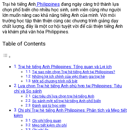
Trại hè tiếng Anh
Philippines
đang ngày càng trở thành lựa
chọn phổ biến cho nhiều học sinh, sinh viên cũng như người
lớn muốn nâng cao khả năng tiếng Anh của mình. Với môi
trường học tập thân thiện cùng các chương trình giảng dạy
chất lượng, đây là một cơ hội tuyệt vời để cải thiện tiếng Anh
và khám phá văn hóa Philippines.
Table of Contents
Trại hè tiếng Anh Philippines: Tổng quan và Lợi ích
Tại sao nên chọn Trại hè tiếng Anh tại Philippines?
Những lợi ích chính của việc tham gia trại hè
Một số chương trình nổi bật
Lựa chọn Trại hè tiếng Anh phù hợp tại Philippines: Tiêu
chí và So sánh
Các tiêu chí lựa chọn trại hè tiếng Anh
So sánh một số trại hè tiếng Anh phổ biến
Đánh giá từ học viên
Chi phí Trại hè tiếng Anh Philippines: Phân tích và Mẹo tiết
kiệm
Chi phí tổng quan
Mẹo tiết kiệm chi phí
Chi phí ẩn