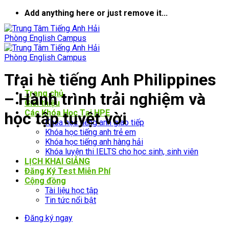
Bỏ
Add anything here or just remove it...
qua
nội
dung
Trại hè tiếng Anh Philippines
Trang chủ
– Hành trình trải nghiệm và
Giới thiệu
Các Khóa Học Tại HPE
học tập tuyệt vời
Khóa học tiếng anh giao tiếp
Khóa học tiếng anh trẻ em
Khóa học tiếng anh hàng hải
Khóa luyện thi IELTS cho học sinh, sinh viên
LỊCH KHAI GIẢNG
Đăng Ký Test Miễn Phí
Cộng đồng
Tài liệu học tập
Tin tức nổi bật
Đăng ký ngay