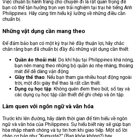
Việc chuẩn bị hành trang cho chuyến đi là rất quan trọng để
bạn có thể tận hưởng trọn vẹn trải nghiệm tại trại hè tiếng Anh
Philippines. Hãy cùng tìm hiểu kỹ lưỡng về những điều cần
chuẩn bị.
Những vật dụng cần mang theo
Để đảm bảo bạn có một kỳ trại hè đầy thuận lợi, hãy chắc
chắn rằng bạn đã chuẩn bị đầy đủ những vật dụng cần thiết:
Quần áo thoải mái
: Do khí hậu tại Philippines khá nóng,
bạn nên mang theo những bộ quần áo nhẹ nhàng, thoáng
mát để dễ dàng vận động.
Giầy thể thao
: Nếu bạn tham gia nhiều hoạt động ngoài
trời, một đôi giày thể thao là rất cần thiết.
Dụng cụ học tập
: Không quên đem theo bút, sổ tay và
các dụng cụ học tập cần thiết để ghi chép và ôn tập.
Làm quen với ngôn ngữ và văn hóa
Trước khi lên đường, hãy dành thời gian để tìm hiểu về ngôn
ngữ và văn hóa của Philippines. Sự hiểu biết này sẽ giúp bạn
hòa nhập nhanh chóng và tự tin hơn khi giao tiếp. Một số lời
chào cơ bản như “Kumusta?” (Bạn khỏe không?) hay