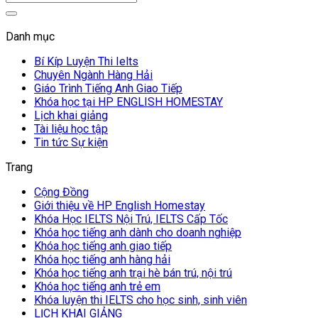
Danh mục
Bí Kíp Luyện Thi Ielts
Chuyên Ngành Hàng Hải
Giáo Trình Tiếng Anh Giao Tiếp
Khóa học tại HP ENGLISH HOMESTAY
Lịch khai giảng
Tài liệu học tập
Tin tức Sự kiện
Trang
Cộng Đồng
Giới thiệu về HP English Homestay
Khóa Học IELTS Nội Trú, IELTS Cấp Tốc
Khóa học tiếng anh dành cho doanh nghiệp
Khóa học tiếng anh giao tiếp
Khóa học tiếng anh hàng hải
Khóa học tiếng anh trại hè bán trú, nội trú
Khóa học tiếng anh trẻ em
Khóa luyện thi IELTS cho học sinh, sinh viên
LỊCH KHAI GIẢNG