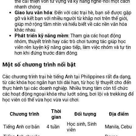
thể cải thiện vốn từ vựng và kỹ năng nghe-nói một cách
nhanh chóng.
Giao lưu văn hóa
: Đến với các trại hè, bạn sẽ được gặp
gỡ và kết bạn với nhiều người từ khắp nơi trên thế giới,
giúp mở rộng tầm nhìn và hiểu biết về các nền văn hóa
khác nhau.
Phát triển kỹ năng mềm
: Tham gia các hoạt động
nhóm, thuyết trình hay các trò chơi tương tác giúp học
viên rèn luyện kỹ năng giao tiếp, làm việc nhóm và tự tin
hơn khi đứng trước đám đông.
Một số chương trình nổi bật
Các chương trình trại hè tiếng Anh tại Philippines rất đa dạng,
từ các khóa học ngắn hạn tới dài hạn, từ học lý thuyết cho đến
thực hành tại các doanh nghiệp. Nhiều trung tâm còn tổ chức
các hoạt động ngoại khóa như lướt sóng, bơi lội và trekking để
học viên có thể vừa học vừa vui chơi.
Thời
Chương trình
Đối tượng
Địa điểm
gian
Học sinh, Sinh
Tiếng Anh cơ bản
4 tuần
Manila, Cebu
viên