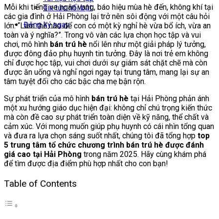
Mỗi khi tiếng ve ngân vang, báo hiệu mùa hè đến, không khí tại
Tin tức nổi bật
các gia đình ở Hải Phòng lại trở nên sôi động với một câu hỏi
Đăng ký ngay
lớn: “Làm thế nào để con có một kỳ nghỉ hè vừa bổ ích, vừa an
toàn và ý nghĩa?”. Trong vô vàn các lựa chọn học tập và vui
chơi, mô hình
bán trú hè
nổi lên như một giải pháp lý tưởng,
được đông đảo phụ huynh tin tưởng. Đây là nơi trẻ em không
chỉ được học tập, vui chơi dưới sự giám sát chặt chẽ mà còn
được ăn uống và nghỉ ngơi ngay tại trung tâm, mang lại sự an
tâm tuyệt đối cho các bậc cha mẹ bận rộn.
Sự phát triển của mô hình
bán trú hè
tại Hải Phòng phản ánh
một xu hướng giáo dục hiện đại: không chỉ chú trọng kiến thức
mà còn đề cao sự phát triển toàn diện về kỹ năng, thể chất và
cảm xúc. Với mong muốn giúp phụ huynh có cái nhìn tổng quan
và đưa ra lựa chọn sáng suốt nhất, chúng tôi đã tổng hợp
top
5 trung tâm tổ chức chương trình bán trú hè được đánh
giá cao tại Hải Phòng
trong năm 2025. Hãy cùng khám phá
để tìm được địa điểm phù hợp nhất cho con bạn!
Table of Contents