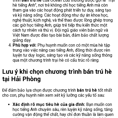
trình
bán trú hè
của Ocean Edu thường được gọi là “Trại
hè tiếng Anh”, nơi trẻ không chỉ học tiếng Anh mà còn
tham gia vào các hoạt động phát triển tư duy, sáng tạo
và kỹ năng sống. Các hoạt động như dự án khoa học,
nghệ thuật, kịch nghệ, và thể thao được lồng ghép trong
các giờ học tiếng Anh, giúp trẻ tiếp thu kiến thức một
cách tự nhiên và thú vị. Đội ngũ giáo viên bản ngữ và
Việt Nam được đào tạo bài bản, đảm bảo chất lượng
giảng dạy.
Phù hợp với:
Phụ huynh muốn con có một mùa hè tập
trung vào việc nâng cao tiếng Anh, đồng thời được rèn
luyện tư duy logic, sáng tạo và các kỹ năng sống thông
qua một chương trình trại hè có cấu trúc rõ ràng.
Lưu ý khi chọn chương trình bán trú hè
tại Hải Phòng
Để đảm bảo lựa chọn được chương trình
bán trú hè
tốt nhất
cho con, phụ huynh nên xem xét kỹ lưỡng các yếu tố sau:
Xác định rõ mục tiêu hè của gia đình:
Bạn muốn con
học tiếng Anh chuyên sâu, rèn luyện kỹ năng sống, tăng
cường vận động thể chất, hay chỉ đơn thuần là làm quen