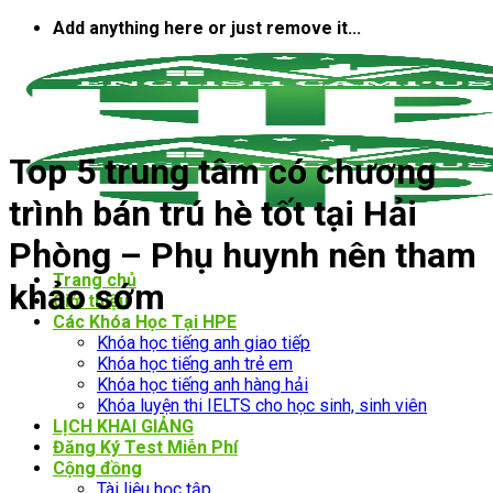
Bỏ
Add anything here or just remove it...
qua
nội
dung
Top 5 trung tâm có chương
trình bán trú hè tốt tại Hải
Phòng – Phụ huynh nên tham
Trang chủ
khảo sớm
Giới thiệu
Các Khóa Học Tại HPE
Khóa học tiếng anh giao tiếp
Khóa học tiếng anh trẻ em
Khóa học tiếng anh hàng hải
Khóa luyện thi IELTS cho học sinh, sinh viên
LỊCH KHAI GIẢNG
Đăng Ký Test Miễn Phí
Cộng đồng
Tài liệu học tập