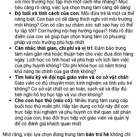
với môi trường học tập mới một cách nhẹ nhàng? Mục
tiêu càng rõ ràng, việc lựa chọn trung tâm càng dễ dàng.
Độ tuổi và tính cách của con:
Mỗi đứa trẻ là một cá thể
riêng biệt. Con bạn có dễ dàng thích nghi với môi trường
mới không? Con có cần sự chăm sóc sát sao hay có thể
tự lập tốt? Con hướng nội hay hướng ngoại? Hiểu rõ đặc
điểm của con sẽ giúp bạn chọn trung tâm có phương
pháp và môi trường phù hợp nhất.
Cân nhắc thời gian, chi phí và vị trí:
Đảm bảo trung
tâm nằm gần nhà hoặc thuận tiện cho việc đưa đón hàng
ngày. Lịch học có linh hoạt và phù hợp với lịch làm việc
của phụ huynh không? Chi phí khóa học có nằm trong
khả năng tài chính của gia đình không?
Tìm hiểu kỹ về đội ngũ giáo viên và cơ sở vật chất:
Giáo viên có đủ chuyên môn, kinh nghiệm và tình yêu trẻ
không? Cơ sở vật chất có an toàn, sạch sẽ và đầy đủ
tiện nghi hỗ trợ học tập và vui chơi không?
Cho con học thử (nếu có):
Nhiều trung tâm cung cấp
buổi học thử miễn phí. Hãy tận dụng cơ hội này để con
trực tiếp trải nghiệm và phụ huynh có thể quan sát phản
ứng của con, trao đổi trực tiếp với giáo viên và quản lý
để có đánh giá khách quan nhất.
Nhớ rằng, việc lựa chọn đúng trung tâm
bán trú hè
không chỉ