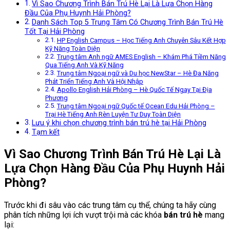
Vì Sao Chương Trình Bán Trú Hè Lại Là Lựa Chọn Hàng
Đầu Của Phụ Huynh Hải Phòng?
Danh Sách Top 5 Trung Tâm Có Chương Trình Bán Trú Hè
Tốt Tại Hải Phòng
HP English Campus – Học Tiếng Anh Chuyên Sâu Kết Hợp
Kỹ Năng Toàn Diện
Trung tâm Anh ngữ AMES English – Khám Phá Tiềm Năng
Qua Tiếng Anh Và Kỹ Năng
Trung tâm Ngoại ngữ và Du học NewStar – Hè Đa Năng
Phát Triển Tiếng Anh Và Hội Nhập
Apollo English Hải Phòng – Hè Quốc Tế Ngay Tại Địa
Phương
Trung tâm Ngoại ngữ Quốc tế Ocean Edu Hải Phòng –
Trại Hè Tiếng Anh Rèn Luyện Tư Duy Toàn Diện
Lưu ý khi chọn chương trình bán trú hè tại Hải Phòng
Tạm kết
Vì Sao Chương Trình Bán Trú Hè Lại Là
Lựa Chọn Hàng Đầu Của Phụ Huynh Hải
Phòng?
Trước khi đi sâu vào các trung tâm cụ thể, chúng ta hãy cùng
phân tích những lợi ích vượt trội mà các khóa
bán trú hè
mang
lại: