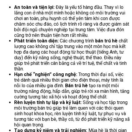
An toàn và tiện lợi:
Đây là yếu tố hàng đầu. Thay vì lo
lắng con ở nhà một mình hoặc không có môi trường vui
chơi an toàn, phụ huynh có thể yên tâm khi con được
chăm sóc chu đáo, có lịch trình rõ ràng và được giám sát
bởi đội ngũ chuyên nghiệp tại trung tâm. Việc đưa đón
cũng trở nên thuận tiện hơn rất nhiều.
Phát triển toàn diện:
Các chương trình
bán trú hè
chất
lượng cao không chỉ tập trung vào một môn học mà kết
hợp đa dạng các hoạt động từ học thuật (tiếng Anh, tư
duy) đến kỹ năng sống, nghệ thuật, thể thao. Điều này
giúp trẻ phát triển cân bằng cả về trí tuệ, thể chất và tinh
thần.
Hạn chế “nghiện” công nghệ:
Trong thời đại số, việc
trẻ dành quá nhiều thời gian cho điện thoại, máy tính là
nỗi lo của nhiều gia đình.
Bán trú hè
tạo ra một môi
trường năng động, hấp dẫn, giúp trẻ rời xa màn hình, tăng
cường tương tác xã hội và hoạt động thể chất.
Rèn luyện tính tự lập và kỷ luật:
Sống và học tập trong
môi trường bán trú giúp trẻ làm quen với các thói quen
sinh hoạt khoa học, rèn luyện tính kỷ luật, tự phục vụ và
tương tác với bạn bè, thầy cô, từ đó phát triển kỹ năng xã
hội quan trọng.
Tạo dựng kỷ niệm và trải nghiệm:
Mùa hè là thời gian