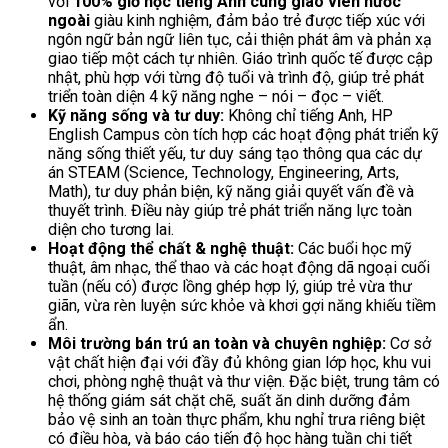
với
100% giờ học tiếng Anh cùng giáo viên nước
ngoài
giàu kinh nghiệm, đảm bảo trẻ được tiếp xúc với
ngôn ngữ bản ngữ liên tục, cải thiện phát âm và phản xạ
giao tiếp một cách tự nhiên. Giáo trình quốc tế được cập
nhật, phù hợp với từng độ tuổi và trình độ, giúp trẻ phát
triển toàn diện 4 kỹ năng nghe – nói – đọc – viết.
Kỹ năng sống và tư duy:
Không chỉ tiếng Anh, HP
English Campus còn tích hợp các hoạt động phát triển kỹ
năng sống thiết yếu, tư duy sáng tạo thông qua các dự
án STEAM (Science, Technology, Engineering, Arts,
Math), tư duy phản biện, kỹ năng giải quyết vấn đề và
thuyết trình. Điều này giúp trẻ phát triển năng lực toàn
diện cho tương lai.
Hoạt động thể chất & nghệ thuật:
Các buổi học mỹ
thuật, âm nhạc, thể thao và các hoạt động dã ngoại cuối
tuần (nếu có) được lồng ghép hợp lý, giúp trẻ vừa thư
giãn, vừa rèn luyện sức khỏe và khơi gợi năng khiếu tiềm
ẩn.
Môi trường bán trú an toàn và chuyên nghiệp:
Cơ sở
vật chất hiện đại với đầy đủ không gian lớp học, khu vui
chơi, phòng nghệ thuật và thư viện. Đặc biệt, trung tâm có
hệ thống giám sát chặt chẽ, suất ăn dinh dưỡng đảm
bảo vệ sinh an toàn thực phẩm, khu nghỉ trưa riêng biệt
có điều hòa, và báo cáo tiến độ học hàng tuần chi tiết