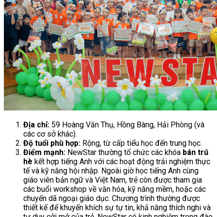
Địa chỉ:
59 Hoàng Văn Thụ, Hồng Bàng, Hải Phòng (và
các cơ sở khác).
Độ tuổi phù hợp:
Rộng, từ cấp tiểu học đến trung học.
Điểm mạnh:
NewStar thường tổ chức các khóa
bán trú
hè
kết hợp tiếng Anh với các hoạt động trải nghiệm thực
tế và kỹ năng hội nhập. Ngoài giờ học tiếng Anh cùng
giáo viên bản ngữ và Việt Nam, trẻ còn được tham gia
các buổi workshop về văn hóa, kỹ năng mềm, hoặc các
chuyến dã ngoại giáo dục. Chương trình thường được
thiết kế để khuyến khích sự tự tin, khả năng thích nghi và
tư duy cởi mở của trẻ. NewStar có kinh nghiệm trong đào