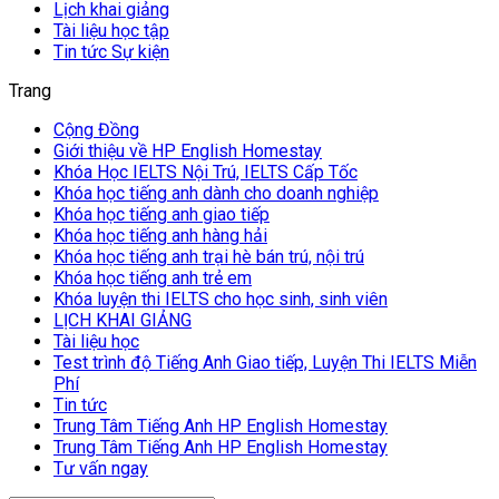
Lịch khai giảng
Tài liệu học tập
Tin tức Sự kiện
Trang
Cộng Đồng
Giới thiệu về HP English Homestay
Khóa Học IELTS Nội Trú, IELTS Cấp Tốc
Khóa học tiếng anh dành cho doanh nghiệp
Khóa học tiếng anh giao tiếp
Khóa học tiếng anh hàng hải
Khóa học tiếng anh trại hè bán trú, nội trú
Khóa học tiếng anh trẻ em
Khóa luyện thi IELTS cho học sinh, sinh viên
LỊCH KHAI GIẢNG
Tài liệu học
Test trình độ Tiếng Anh Giao tiếp, Luyện Thi IELTS Miễn
Phí
Tin tức
Trung Tâm Tiếng Anh HP English Homestay
Trung Tâm Tiếng Anh HP English Homestay
Tư vấn ngay