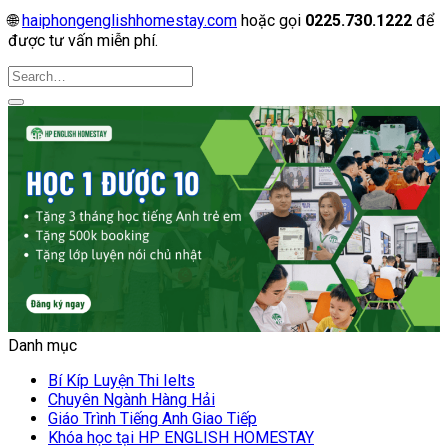
🌐
haiphongenglishhomestay.com
hoặc gọi
0225.730.1222
để
được tư vấn miễn phí.
Danh mục
Bí Kíp Luyện Thi Ielts
Chuyên Ngành Hàng Hải
Giáo Trình Tiếng Anh Giao Tiếp
Khóa học tại HP ENGLISH HOMESTAY