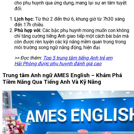
cho phụ huynh qua ứng dụng, mang lại sự an tâm tuyệt
đối.
Lịch học:
Từ thứ 2 đến thứ 6, khung giờ từ 7h30 sáng
đến 17h chiều.
Phù hợp với:
Các bậc phụ huynh mong muốn con không
chỉ tăng cường tiếng Anh giao tiếp một cách bài bản mà
còn được rèn luyện các kỹ năng mềm quan trọng trong
môi trường song ngữ năng động, hiện đại.
>> Đọc thêm:
Top 5 trung tâm tiếng Anh trẻ em
Hải Phòng được phụ huynh đánh giá cao
Trung tâm Anh ngữ AMES English – Khám Phá
Tiềm Năng Qua Tiếng Anh Và Kỹ Năng