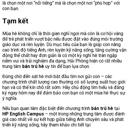
là chọn một nơi “nổi tiếng” mà là chọn một nơi “phù hợp” với
con bạn.
Tạm kết
Mùa hè không chỉ là thời gian nghỉ ngơi mà còn là cơ hội vàng
để trẻ phát triển vượt bậc nếu được đặt vào đúng môi trường
giáo dục và rèn luyện. Dù mục tiêu của bạn là giúp con nâng
cao trình độ tiếng Anh, rèn luyện kỹ năng sống, tăng cường vận
động thể chất hay đơn giản là có một kỳ nghỉ hè tràn ngập
niềm vui và trải nghiệm đa dạng, Hải Phòng hiện có rất nhiều
trung tâm
bán trú hè
uy tín để bạn lựa chọn.
Đừng chờ đến sát hè mới bắt đầu tìm nơi gửi con – các
chương trình chất lượng cao thường có số lượng suất học giới
hạn và có thể kín chỗ rất sớm. Hãy chủ động tìm hiểu và đăng
ký ngay hôm nay để đảm bảo con bạn có một mùa hè thực sự
ý nghĩa.
Nếu bạn quan tâm đặc biệt đến chương trình
bán trú hè
tại
HP English Campus
– một trong những trung tâm được đánh
giá cao nhất về sự kết hợp giữa tiếng Anh chuyên sâu và phát
triển kỹ năng sống, hãy tham khảo chi tiết tại: