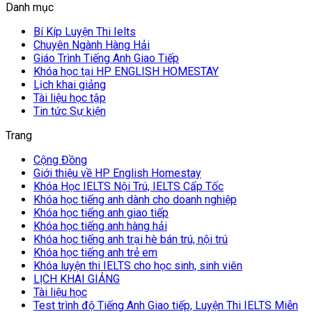
Danh mục
Bí Kíp Luyện Thi Ielts
Chuyên Ngành Hàng Hải
Giáo Trình Tiếng Anh Giao Tiếp
Khóa học tại HP ENGLISH HOMESTAY
Lịch khai giảng
Tài liệu học tập
Tin tức Sự kiện
Trang
Cộng Đồng
Giới thiệu về HP English Homestay
Khóa Học IELTS Nội Trú, IELTS Cấp Tốc
Khóa học tiếng anh dành cho doanh nghiệp
Khóa học tiếng anh giao tiếp
Khóa học tiếng anh hàng hải
Khóa học tiếng anh trại hè bán trú, nội trú
Khóa học tiếng anh trẻ em
Khóa luyện thi IELTS cho học sinh, sinh viên
LỊCH KHAI GIẢNG
Tài liệu học
Test trình độ Tiếng Anh Giao tiếp, Luyện Thi IELTS Miễn