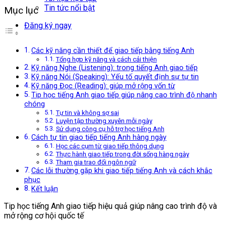
Tin tức nổi bật
Mục lục
Đăng ký ngay
Các kỹ năng cần thiết để giao tiếp bằng tiếng Anh
Tổng hợp kỹ năng và cách cải thiện
Kỹ năng Nghe (Listening): trong tiếng Anh giao tiếp
Kỹ năng Nói (Speaking): Yếu tố quyết định sự tự tin
Kỹ năng Đọc (Reading): giúp mở rộng vốn từ
Tip học tiếng Anh giao tiếp giúp nâng cao trình độ nhanh
chóng
Tự tin và không sợ sai
Luyện tập thường xuyên mỗi ngày
Sử dụng công cụ hỗ trợ học tiếng Anh
Cách tự tin giao tiếp tiếng Anh hàng ngày
Học các cụm từ giao tiếp thông dụng
Thực hành giao tiếp trong đời sống hàng ngày
Tham gia trao đổi ngôn ngữ
Các lỗi thường gặp khi giao tiếp tiếng Anh và cách khắc
phục
Kết luận
Tip học tiếng Anh giao tiếp hiệu quả giúp nâng cao trình độ và
mở rộng cơ hội quốc tế