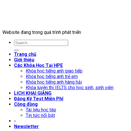
Website đang trong quá trình phát triển
Trang chủ
Giới thiệu
Các Khóa Học Tại HPE
Khóa học tiếng anh giao tiếp
Khóa học tiếng anh trẻ em
Khóa học tiếng anh hàng hải
Khóa luyện thi IELTS cho học sinh, sinh viên
LỊCH KHAI GIẢNG
Đăng Ký Test Miễn Phí
Cộng đồng
Tài liệu học tập
Tin tức nổi bật
-
Newsletter