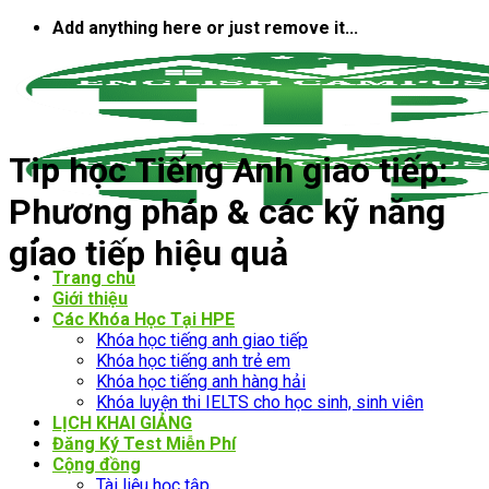
Bỏ
Add anything here or just remove it...
qua
nội
dung
Tip học Tiếng Anh giao tiếp:
Phương pháp & các kỹ năng
giao tiếp hiệu quả
Trang chủ
Giới thiệu
Các Khóa Học Tại HPE
Khóa học tiếng anh giao tiếp
Khóa học tiếng anh trẻ em
Khóa học tiếng anh hàng hải
Khóa luyện thi IELTS cho học sinh, sinh viên
LỊCH KHAI GIẢNG
Đăng Ký Test Miễn Phí
Cộng đồng
Tài liệu học tập