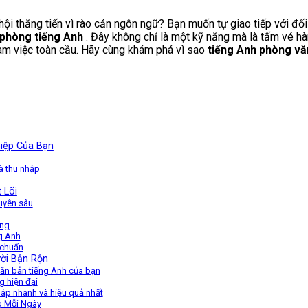
hội thăng tiến vì rào cản ngôn ngữ? Bạn muốn tự giao tiếp với đố
 phòng tiếng Anh
. Đây không chỉ là một kỹ năng mà là tấm vé 
làm việc toàn cầu. Hãy cùng khám phá vì sao
tiếng Anh phòng vă
iệp Của Bạn
và thu nhập
 Lõi
huyên sâu
òng
ng Anh
 chuẩn
ười Bận Rộn
văn bản tiếng Anh của bạn
g hiện đại
háp nhanh và hiệu quả nhất
g Mỗi Ngày