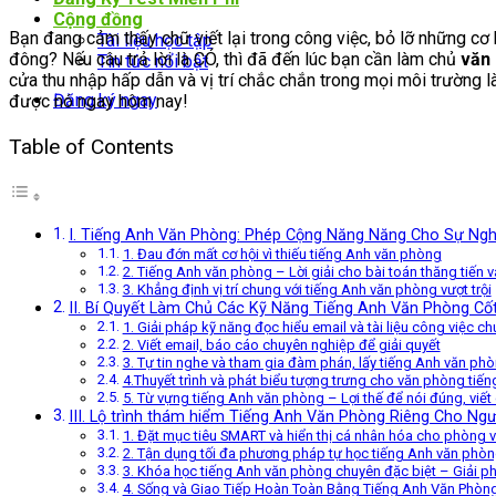
Cộng đồng
Bạn đang cảm thấy chữ viết lại trong công việc, bỏ lỡ những cơ 
Tài liệu học tập
đông? Nếu câu trả lời là CÓ, thì đã đến lúc bạn cần làm chủ
văn
Tin tức nổi bật
cửa thu nhập hấp dẫn và vị trí chắc chắn trong mọi môi trường 
Đăng ký ngay
được nó ngay hôm nay!
Table of Contents
I. Tiếng Anh Văn Phòng: Phép Cộng Năng Năng Cho Sự Ngh
1. Đau đớn mất cơ hội vì thiếu tiếng Anh văn phòng
2. Tiếng Anh văn phòng – Lời giải cho bài toán thăng tiến 
3. Khẳng định vị trí chung với tiếng Anh văn phòng vượt trội
II. Bí Quyết Làm Chủ Các Kỹ Năng Tiếng Anh Văn Phòng Cốt
1. Giải pháp kỹ năng đọc hiểu email và tài liệu công việc c
2. Viết email, báo cáo chuyên nghiệp để giải quyết
3. Tự tin nghe và tham gia đàm phán, lấy tiếng Anh văn ph
4.Thuyết trình và phát biểu tượng trưng cho văn phòng tiế
5. Từ vựng tiếng Anh văn phòng – Lợi thế để nói đúng, viết
III. Lộ trình thám hiểm Tiếng Anh Văn Phòng Riêng Cho Ng
1. Đặt mục tiêu SMART và hiển thị cá nhân hóa cho phòng 
2. Tận dụng tối đa phương pháp tự học tiếng Anh văn phòn
3. Khóa học tiếng Anh văn phòng chuyên đặc biệt – Giải p
4. Sống và Giao Tiếp Hoàn Toàn Bằng Tiếng Anh Văn Phòn