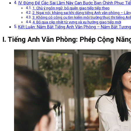
IV. Đừng Để Các Sai Lầm Này Can Bước Bạn Chính Phục Ti
1. Chú ý ngôn ngữ, bỏ quên giao tiếp tiếp theo
2. Ngại nói, kháng sai khi dùng tiếng Anh văn phòng – Lãng
3. Không có công cụ tìm kiếm môi trường thực thi tiếng A
4. Bỏ qua cập nhật từ vựng và xu hướng giao tiếp mới
Kết Luận: Nắm Bắt Tiếng Anh Văn Phòng – Nắm Bắt Tương 
I. Tiếng Anh Văn Phòng: Phép Cộng Nă