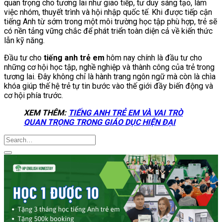
quan trọng cho tương lai như giao tiếp, tư duy sáng tạo, làm
việc nhóm, thuyết trình và hội nhập quốc tế. Khi được tiếp cận
tiếng Anh từ sớm trong một môi trường học tập phù hợp, trẻ sẽ
có nền tảng vững chắc để phát triển toàn diện cả về kiến thức
lẫn kỹ năng.
Đầu tư cho
tiếng anh trẻ em
hôm nay chính là đầu tư cho
những cơ hội học tập, nghề nghiệp và thành công của trẻ trong
tương lai. Đây không chỉ là hành trang ngôn ngữ mà còn là chìa
khóa giúp thế hệ trẻ tự tin bước vào thế giới đầy biến động và
cơ hội phía trước.
XEM THÊM:
TIẾNG ANH TRẺ EM VÀ VAI TRÒ
QUAN TRỌNG TRONG GIÁO DỤC HIỆN ĐẠI