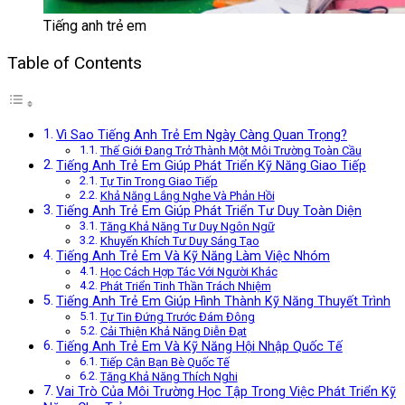
Tiếng anh trẻ em
Table of Contents
Vì Sao Tiếng Anh Trẻ Em Ngày Càng Quan Trọng?
Thế Giới Đang Trở Thành Một Môi Trường Toàn Cầu
Tiếng Anh Trẻ Em Giúp Phát Triển Kỹ Năng Giao Tiếp
Tự Tin Trong Giao Tiếp
Khả Năng Lắng Nghe Và Phản Hồi
Tiếng Anh Trẻ Em Giúp Phát Triển Tư Duy Toàn Diện
Tăng Khả Năng Tư Duy Ngôn Ngữ
Khuyến Khích Tư Duy Sáng Tạo
Tiếng Anh Trẻ Em Và Kỹ Năng Làm Việc Nhóm
Học Cách Hợp Tác Với Người Khác
Phát Triển Tinh Thần Trách Nhiệm
Tiếng Anh Trẻ Em Giúp Hình Thành Kỹ Năng Thuyết Trình
Tự Tin Đứng Trước Đám Đông
Cải Thiện Khả Năng Diễn Đạt
Tiếng Anh Trẻ Em Và Kỹ Năng Hội Nhập Quốc Tế
Tiếp Cận Bạn Bè Quốc Tế
Tăng Khả Năng Thích Nghi
Vai Trò Của Môi Trường Học Tập Trong Việc Phát Triển Kỹ