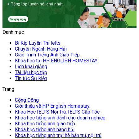
Danh mục
Bí Kíp Luyện Thi Ielts
Chuyên Ngành Hàng Hải
Giáo Trình Tiếng Anh Giao Tiếp
Khóa học tại HP ENGLISH HOMESTAY
Lịch khai giảng
Tài liệu học tập
Tin tức Sự kiện
Trang
Cộng Đồng
Giới thiệu về HP English Homestay
Khóa Học IELTS Nội Trú, IELTS Cấp Tốc
Khóa học tiếng anh dành cho doanh nghiệp
Khóa học tiếng anh giao tiếp
Khóa học tiếng anh hàng hải
Khóa học tiếng anh trại hè bán trú, nội trú