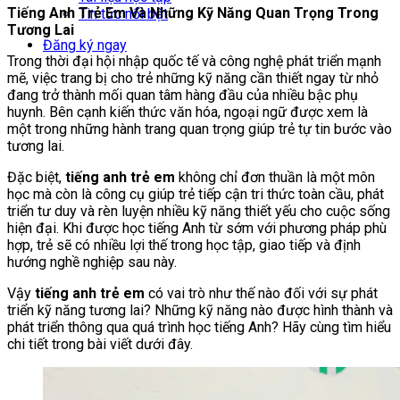
Tiếng Anh Trẻ Em Và Những Kỹ Năng Quan Trọng Trong
Tin tức nổi bật
Tương Lai
Đăng ký ngay
Trong thời đại hội nhập quốc tế và công nghệ phát triển mạnh
mẽ, việc trang bị cho trẻ những kỹ năng cần thiết ngay từ nhỏ
đang trở thành mối quan tâm hàng đầu của nhiều bậc phụ
huynh. Bên cạnh kiến thức văn hóa, ngoại ngữ được xem là
một trong những hành trang quan trọng giúp trẻ tự tin bước vào
tương lai.
Đặc biệt,
tiếng anh trẻ em
không chỉ đơn thuần là một môn
học mà còn là công cụ giúp trẻ tiếp cận tri thức toàn cầu, phát
triển tư duy và rèn luyện nhiều kỹ năng thiết yếu cho cuộc sống
hiện đại. Khi được học tiếng Anh từ sớm với phương pháp phù
hợp, trẻ sẽ có nhiều lợi thế trong học tập, giao tiếp và định
hướng nghề nghiệp sau này.
Vậy
tiếng anh trẻ em
có vai trò như thế nào đối với sự phát
triển kỹ năng tương lai? Những kỹ năng nào được hình thành và
phát triển thông qua quá trình học tiếng Anh? Hãy cùng tìm hiểu
chi tiết trong bài viết dưới đây.