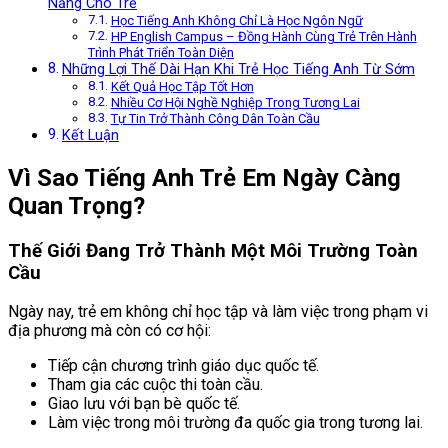
Năng Cho Trẻ
Học Tiếng Anh Không Chỉ Là Học Ngôn Ngữ
HP English Campus – Đồng Hành Cùng Trẻ Trên Hành
Trình Phát Triển Toàn Diện
Những Lợi Thế Dài Hạn Khi Trẻ Học Tiếng Anh Từ Sớm
Kết Quả Học Tập Tốt Hơn
Nhiều Cơ Hội Nghề Nghiệp Trong Tương Lai
Tự Tin Trở Thành Công Dân Toàn Cầu
Kết Luận
Vì Sao Tiếng Anh Trẻ Em Ngày Càng
Quan Trọng?
Thế Giới Đang Trở Thành Một Môi Trường Toàn
Cầu
Ngày nay, trẻ em không chỉ học tập và làm việc trong phạm vi
địa phương mà còn có cơ hội:
Tiếp cận chương trình giáo dục quốc tế.
Tham gia các cuộc thi toàn cầu.
Giao lưu với bạn bè quốc tế.
Làm việc trong môi trường đa quốc gia trong tương lai.