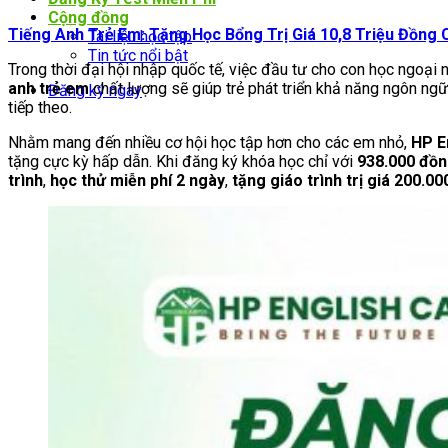
Cộng đồng
Tiếng Anh Trẻ Em: Tặng Học Bổng Trị Giá 10,8 Triệu Đồng
Tài liệu học tập
Tin tức nổi bật
Trong thời đại hội nhập quốc tế, việc đầu tư cho con học ngoại
anh trẻ em
chất lượng sẽ giúp trẻ phát triển khả năng ngôn ngữ
Đăng ký ngay
tiếp theo.
Nhằm mang đến nhiều cơ hội học tập hơn cho các em nhỏ,
HP E
tặng cực kỳ hấp dẫn. Khi đăng ký khóa học chỉ với
938.000 đồn
trình
,
học thử miễn phí 2 ngày
,
tặng giáo trình trị giá 200.0