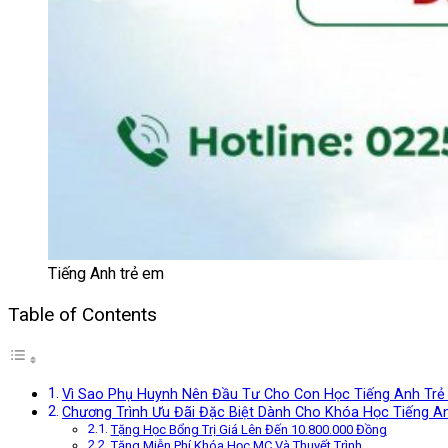
Tiếng Anh trẻ em
Table of Contents
Vì Sao Phụ Huynh Nên Đầu Tư Cho Con Học Tiếng Anh Tr
Chương Trình Ưu Đãi Đặc Biệt Dành Cho Khóa Học Tiếng A
Tặng Học Bổng Trị Giá Lên Đến 10.800.000 Đồng
Tặng Miễn Phí Khóa Học MC Và Thuyết Trình