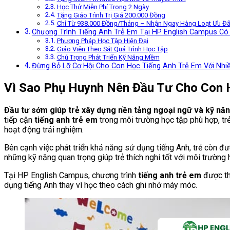
Học Thử Miễn Phí Trong 2 Ngày
Tặng Giáo Trình Trị Giá 200.000 Đồng
Chỉ Từ 938.000 Đồng/Tháng – Nhận Ngay Hàng Loạt Ưu Đãi 
Chương Trình Tiếng Anh Trẻ Em Tại HP English Campus Có 
Phương Pháp Học Tập Hiện Đại
Giáo Viên Theo Sát Quá Trình Học Tập
Chú Trọng Phát Triển Kỹ Năng Mềm
Đừng Bỏ Lỡ Cơ Hội Cho Con Học Tiếng Anh Trẻ Em Với Nhi
Vì Sao Phụ Huynh Nên Đầu Tư Cho Con 
Đầu tư sớm giúp trẻ xây dựng nền tảng ngoại ngữ và kỹ năn
tiếp cận
tiếng anh trẻ em
trong môi trường học tập phù hợp, tr
hoạt động trải nghiệm.
Bên cạnh việc phát triển khả năng sử dụng tiếng Anh, trẻ còn đượ
những kỹ năng quan trọng giúp trẻ thích nghi tốt với môi trường 
Tại HP English Campus, chương trình
tiếng anh trẻ em
được th
dụng tiếng Anh thay vì học theo cách ghi nhớ máy móc.