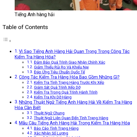
Tiếng Anh hàng hải
Table of Contents
Vì Sao Tiếng Anh Hàng Hải Quan Trọng Trong Công Tác
Kiểm Tra Hàng Hóa?
Đảm Bảo Quá Trình Giao Nhận Chính Xác
Giảm Thiểu Rủi Ro Và Khiếu Nại
Đáp Ứng Tiêu Chuẩn Quốc Tế
Công Tác Kiểm Tra Hàng Hóa Bao Gồm Những Gì?
Kiểm Tra Tình Trạng Hàng Trước Khi Xếp
Giám Sát Quá Trình Xếp Dỡ
Kiểm Tra Trong Quá Trình Hành Trình
Kiểm Tra Khi Dỡ Hàng
Những Thuật Ngữ Tiếng Anh Hàng Hải Về Kiểm Tra Hàng
Hóa Cần Biết
Thuật Ngữ Chung
Thuật Ngữ Liên Quan Đến Tình Trạng Hàng
Mẫu Câu Tiếng Anh Hàng Hải Trong Kiểm Tra Hàng Hóa
Báo Cáo Tình Trạng Hàng
Xác Nhận Số Lượng