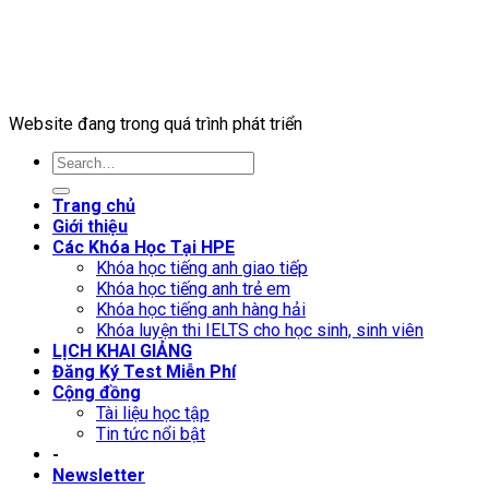
Website đang trong quá trình phát triển
Trang chủ
Giới thiệu
Các Khóa Học Tại HPE
Khóa học tiếng anh giao tiếp
Khóa học tiếng anh trẻ em
Khóa học tiếng anh hàng hải
Khóa luyện thi IELTS cho học sinh, sinh viên
LỊCH KHAI GIẢNG
Đăng Ký Test Miễn Phí
Cộng đồng
Tài liệu học tập
Tin tức nổi bật
-
Newsletter