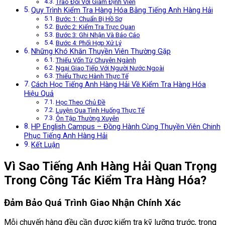
Trao Đổi Với Giám Định Viên
Quy Trình Kiểm Tra Hàng Hóa Bằng Tiếng Anh Hàng Hải
Bước 1: Chuẩn Bị Hồ Sơ
Bước 2: Kiểm Tra Trực Quan
Bước 3: Ghi Nhận Và Báo Cáo
Bước 4: Phối Hợp Xử Lý
Những Khó Khăn Thuyền Viên Thường Gặp
Thiếu Vốn Từ Chuyên Ngành
Ngại Giao Tiếp Với Người Nước Ngoài
Thiếu Thực Hành Thực Tế
Cách Học Tiếng Anh Hàng Hải Về Kiểm Tra Hàng Hóa
Hiệu Quả
Học Theo Chủ Đề
Luyện Qua Tình Huống Thực Tế
Ôn Tập Thường Xuyên
HP English Campus – Đồng Hành Cùng Thuyền Viên Chinh
Phục Tiếng Anh Hàng Hải
Kết Luận
Vì Sao Tiếng Anh Hàng Hải Quan Trọng
Trong Công Tác Kiểm Tra Hàng Hóa?
Đảm Bảo Quá Trình Giao Nhận Chính Xác
Mỗi chuyến hàng đều cần được kiểm tra kỹ lưỡng trước, trong