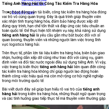
Tiếng Anh Hàng Hải Về Công Tác Kiểm Tra Hàng Hóa
Tin tức nổi bật
Trong hoạt động vận tải biển, công tác kiểm tra hàng hóa đóng
Đăng ký ngay
vai trò vô cùng quan trọng. Đây là quá trình giúp thuyền viên
xác nhận tình trạng hàng hóa, đảm bảo hàng được xếp dỡ
đúng quy trình, hạn chế tổn thất và đáp ứng các tiêu chuẩn an
toàn quốc tế. Để thực hiện tốt nhiệm vụ này, khả năng sử dụng
tiếng anh hàng hải
là yêu cầu gần như bắt buộc đối với sĩ
quan boong, thuyền viên và những người làm việc trong lĩnh
vực logistics hàng hải.
Trên thực tế, phần lớn tài liệu kiểm tra hàng hóa, biên bản giao
nhận, hướng dẫn xếp dỡ cũng như trao đổi với cảng vụ, giám
định viên và đối tác nước ngoài đều sử dụng tiếng Anh. Vì vậy,
việc trang bị kiến thức
tiếng anh hàng hải
liên quan đến công
tác kiểm tra hàng hóa không chỉ giúp người lao động hoàn
thành công việc hiệu quả mà còn mở rộng cơ hội nghề nghiệp
trong môi trường quốc tế.
Bài viết dưới đây sẽ giúp bạn hiểu rõ vai trò của
tiếng anh
hàng hải
trong kiểm tra hàng hóa, những thuật ngữ quan trọng
và các tình huống giao tiếp thực tế mà thuyền viên thường gặp.