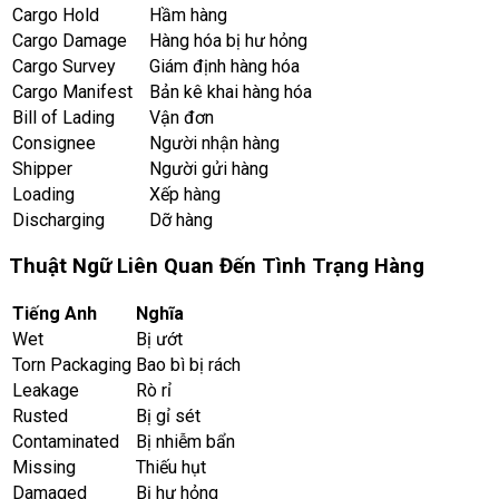
Cargo Hold
Hầm hàng
Cargo Damage
Hàng hóa bị hư hỏng
Cargo Survey
Giám định hàng hóa
Cargo Manifest
Bản kê khai hàng hóa
Bill of Lading
Vận đơn
Consignee
Người nhận hàng
Shipper
Người gửi hàng
Loading
Xếp hàng
Discharging
Dỡ hàng
Thuật Ngữ Liên Quan Đến Tình Trạng Hàng
Tiếng Anh
Nghĩa
Wet
Bị ướt
Torn Packaging
Bao bì bị rách
Leakage
Rò rỉ
Rusted
Bị gỉ sét
Contaminated
Bị nhiễm bẩn
Missing
Thiếu hụt
Damaged
Bị hư hỏng