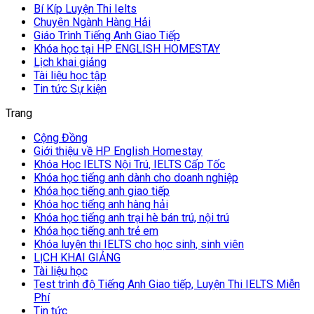
Bí Kíp Luyện Thi Ielts
Chuyên Ngành Hàng Hải
Giáo Trình Tiếng Anh Giao Tiếp
Khóa học tại HP ENGLISH HOMESTAY
Lịch khai giảng
Tài liệu học tập
Tin tức Sự kiện
Trang
Cộng Đồng
Giới thiệu về HP English Homestay
Khóa Học IELTS Nội Trú, IELTS Cấp Tốc
Khóa học tiếng anh dành cho doanh nghiệp
Khóa học tiếng anh giao tiếp
Khóa học tiếng anh hàng hải
Khóa học tiếng anh trại hè bán trú, nội trú
Khóa học tiếng anh trẻ em
Khóa luyện thi IELTS cho học sinh, sinh viên
LỊCH KHAI GIẢNG
Tài liệu học
Test trình độ Tiếng Anh Giao tiếp, Luyện Thi IELTS Miễn
Phí
Tin tức