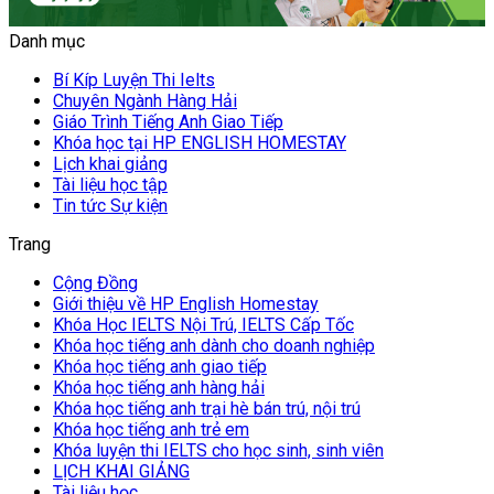
Danh mục
Bí Kíp Luyện Thi Ielts
Chuyên Ngành Hàng Hải
Giáo Trình Tiếng Anh Giao Tiếp
Khóa học tại HP ENGLISH HOMESTAY
Lịch khai giảng
Tài liệu học tập
Tin tức Sự kiện
Trang
Cộng Đồng
Giới thiệu về HP English Homestay
Khóa Học IELTS Nội Trú, IELTS Cấp Tốc
Khóa học tiếng anh dành cho doanh nghiệp
Khóa học tiếng anh giao tiếp
Khóa học tiếng anh hàng hải
Khóa học tiếng anh trại hè bán trú, nội trú
Khóa học tiếng anh trẻ em
Khóa luyện thi IELTS cho học sinh, sinh viên
LỊCH KHAI GIẢNG
Tài liệu học