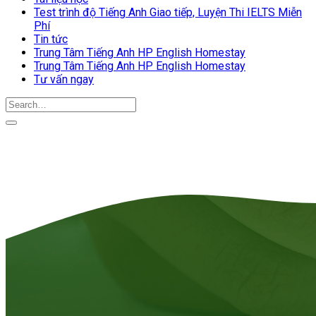
Test trình độ Tiếng Anh Giao tiếp, Luyện Thi IELTS Miễn
Phí
Tin tức
Trung Tâm Tiếng Anh HP English Homestay
Trung Tâm Tiếng Anh HP English Homestay
Tư vấn ngay