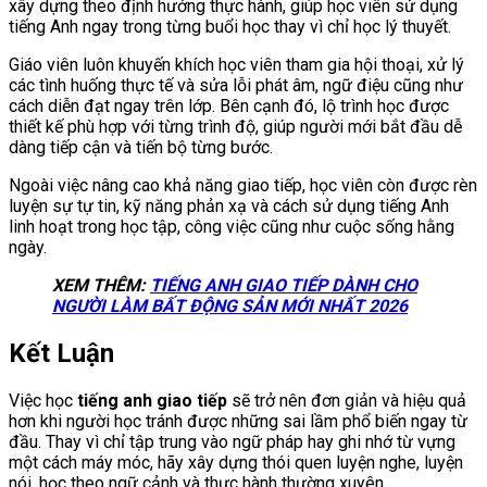
xây dựng theo định hướng thực hành, giúp học viên sử dụng
tiếng Anh ngay trong từng buổi học thay vì chỉ học lý thuyết.
Giáo viên luôn khuyến khích học viên tham gia hội thoại, xử lý
các tình huống thực tế và sửa lỗi phát âm, ngữ điệu cũng như
cách diễn đạt ngay trên lớp. Bên cạnh đó, lộ trình học được
thiết kế phù hợp với từng trình độ, giúp người mới bắt đầu dễ
dàng tiếp cận và tiến bộ từng bước.
Ngoài việc nâng cao khả năng giao tiếp, học viên còn được rèn
luyện sự tự tin, kỹ năng phản xạ và cách sử dụng tiếng Anh
linh hoạt trong học tập, công việc cũng như cuộc sống hằng
ngày.
XEM THÊM:
TIẾNG ANH GIAO TIẾP DÀNH CHO
NGƯỜI LÀM BẤT ĐỘNG SẢN MỚI NHẤT 2026
Kết Luận
Việc học
tiếng anh giao tiếp
sẽ trở nên đơn giản và hiệu quả
hơn khi người học tránh được những sai lầm phổ biến ngay từ
đầu. Thay vì chỉ tập trung vào ngữ pháp hay ghi nhớ từ vựng
một cách máy móc, hãy xây dựng thói quen luyện nghe, luyện
nói, học theo ngữ cảnh và thực hành thường xuyên.