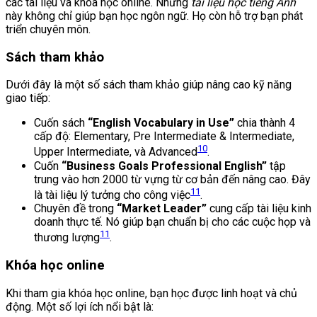
các tài liệu và khóa học online. Những
tài liệu học tiếng Anh
này không chỉ giúp bạn học ngôn ngữ. Họ còn hỗ trợ bạn phát
triển chuyên môn.
Sách tham khảo
Dưới đây là một số sách tham khảo giúp nâng cao kỹ năng
giao tiếp:
Cuốn sách
“English Vocabulary in Use”
chia thành 4
cấp độ: Elementary, Pre Intermediate & Intermediate,
10
Upper Intermediate, và Advanced
.
Cuốn
“Business Goals Professional English”
tập
trung vào hơn 2000 từ vựng từ cơ bản đến nâng cao. Đây
11
là tài liệu lý tưởng cho công việc
.
Chuyên đề trong
“Market Leader”
cung cấp tài liệu kinh
doanh thực tế. Nó giúp bạn chuẩn bị cho các cuộc họp và
11
thương lượng
.
Khóa học online
Khi tham gia khóa học online, bạn học được linh hoạt và chủ
động. Một số lợi ích nổi bật là: