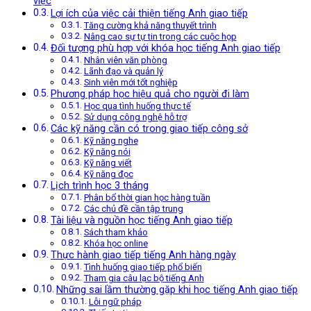
việc
Lợi ích của việc cải thiện tiếng Anh giao tiếp
Tăng cường khả năng thuyết trình
Nâng cao sự tự tin trong các cuộc họp
Đối tượng phù hợp với khóa học tiếng Anh giao tiếp
Nhân viên văn phòng
Lãnh đạo và quản lý
Sinh viên mới tốt nghiệp
Phương pháp học hiệu quả cho người đi làm
Học qua tình huống thực tế
Sử dụng công nghệ hỗ trợ
Các kỹ năng cần có trong giao tiếp công sở
Kỹ năng nghe
Kỹ năng nói
Kỹ năng viết
Kỹ năng đọc
Lịch trình học 3 tháng
Phân bổ thời gian học hàng tuần
Các chủ đề cần tập trung
Tài liệu và nguồn học tiếng Anh giao tiếp
Sách tham khảo
Khóa học online
Thực hành giao tiếp tiếng Anh hàng ngày
Tình huống giao tiếp phổ biến
Tham gia câu lạc bộ tiếng Anh
Những sai lầm thường gặp khi học tiếng Anh giao tiếp
Lỗi ngữ pháp