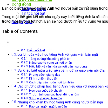
Cộng đồng
Bạn có biết sao,
học tiếng Anh
với người bản xứ rất quan trọng.
Tài liệu học tập
Tin tức nổi bật
Trong một thế giới kết nối như ngày nay, biết tiếng Anh là rất cầ
trong môi trường tốt hơn. Bạn sẽ học được nhiều từ vựng và ng
Đăng ký ngay
Table of Contents
Điểm nổi bật
Lợi ích của việc học tiếng Anh với giáo viên bản ngữ
Tăng cường khả năng phát âm
Nâng cao từ vựng và ngữ pháp
Hiểu biết về văn hóa và ngữ cảnh sử dụng
Sự khác biệt giữa giáo viên bản ngữ và giáo viên nội địa
Phong cách giảng dạy
Kinh nghiệm thực tế
Cách tiếp cận ngôn ngữ tự nhiên
Các phương pháp học tiếng Anh hiệu quả với người bản x
Học qua cuộc trò chuyện
Thực hành qua các hoạt động nhóm
Sử dụng tài liệu hiện đại
Những khó khăn khi học tiếng Anh cùng người bản ngữ
Rào cản ngôn ngữ ban đầu