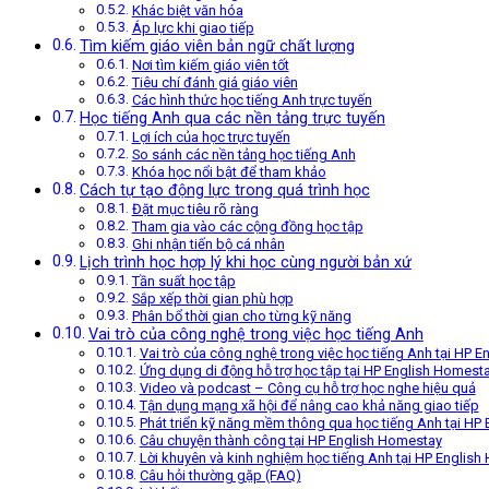
Khác biệt văn hóa
Áp lực khi giao tiếp
Tìm kiếm giáo viên bản ngữ chất lượng
Nơi tìm kiếm giáo viên tốt
Tiêu chí đánh giá giáo viên
Các hình thức học tiếng Anh trực tuyến
Học tiếng Anh qua các nền tảng trực tuyến
Lợi ích của học trực tuyến
So sánh các nền tảng học tiếng Anh
Khóa học nổi bật để tham khảo
Cách tự tạo động lực trong quá trình học
Đặt mục tiêu rõ ràng
Tham gia vào các cộng đồng học tập
Ghi nhận tiến bộ cá nhân
Lịch trình học hợp lý khi học cùng người bản xứ
Tần suất học tập
Sắp xếp thời gian phù hợp
Phân bổ thời gian cho từng kỹ năng
Vai trò của công nghệ trong việc học tiếng Anh
Vai trò của công nghệ trong việc học tiếng Anh tại HP 
Ứng dụng di động hỗ trợ học tập tại HP English Homest
Video và podcast – Công cụ hỗ trợ học nghe hiệu quả
Tận dụng mạng xã hội để nâng cao khả năng giao tiếp
Phát triển kỹ năng mềm thông qua học tiếng Anh tại HP
Câu chuyện thành công tại HP English Homestay
Lời khuyên và kinh nghiệm học tiếng Anh tại HP Englis
Câu hỏi thường gặp (FAQ)