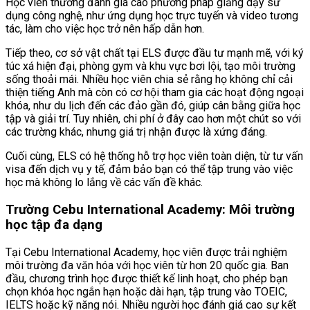
Học viên thường đánh giá cao phương pháp giảng dạy sử
dụng công nghệ, như ứng dụng học trực tuyến và video tương
tác, làm cho việc học trở nên hấp dẫn hơn.
Tiếp theo, cơ sở vật chất tại ELS được đầu tư mạnh mẽ, với ký
túc xá hiện đại, phòng gym và khu vực bơi lội, tạo môi trường
sống thoải mái. Nhiều học viên chia sẻ rằng họ không chỉ cải
thiện tiếng Anh mà còn có cơ hội tham gia các hoạt động ngoại
khóa, như du lịch đến các đảo gần đó, giúp cân bằng giữa học
tập và giải trí. Tuy nhiên, chi phí ở đây cao hơn một chút so với
các trường khác, nhưng giá trị nhận được là xứng đáng.
Cuối cùng, ELS có hệ thống hỗ trợ học viên toàn diện, từ tư vấn
visa đến dịch vụ y tế, đảm bảo bạn có thể tập trung vào việc
học mà không lo lắng về các vấn đề khác.
Trường Cebu International Academy: Môi trường
học tập đa dạng
Tại Cebu International Academy, học viên được trải nghiệm
môi trường đa văn hóa với học viên từ hơn 20 quốc gia. Ban
đầu, chương trình học được thiết kế linh hoạt, cho phép bạn
chọn khóa học ngắn hạn hoặc dài hạn, tập trung vào TOEIC,
IELTS hoặc kỹ năng nói. Nhiều người học đánh giá cao sự kết