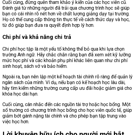
Cuối cùng, đừng quên tham khảo ý kiến của các học viên cũ.
Đánh giá từ những người đã trải qua chương trình học sẽ giúp
bạn có cái nhìn rõ nét hơn về chất lượng giảng dạy tại trường.
Họ có thể cung cấp thông tin thực tế về cách thức dạy và học,
từ đó giúp bạn đưa ra quyết định hợp lý hơn.
Chi phí và khả năng chi trả
Chi phí học tập là một yếu tố không thể bỏ qua khi lựa chọn
trường Anh ngữ. Hãy chắc chắn rằng bạn đã xem xét kỹ lưỡng
mức học phí và các khoản phụ phí khác liên quan như chi phí
sinh hoạt, sách vở và bảo hiểm.
Ngoài ra, bạn nên lập một kế hoạch tài chính rõ ràng để quản lý
ngân sách của mình. Ví dụ, nếu bạn có kế hoạch học lâu dài,
hãy tìm kiếm những trường cung cấp ưu đãi hoặc giảm giá cho
khóa học dài hạn.
Cuối cùng, cân nhắc đến các nguồn tài trợ hoặc học bổng. Một
số trường có chương trình học bổng cho học viên quốc tế, giúp
giảm bớt gánh nặng tài chính và cho phép bạn tập trung vào
việc học hơn.
Lời khuyên hữu ích cho người mới bắt