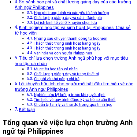
So sánh học phí và chất lượng giảng dạy của các trường
Anh ngữ Philippines
Học phí trung bình và các yếu tố ảnh hưởng
Chất lượng giảng dạy và cách đánh giá
Lợi ích kinh tế và lời khuyên chọn lựa
Kinh nghiệm học tập và sinh hoạt tại Philippines: Chia sẻ
từ học viên
Những câu chuyện thành công từ học viên
Thách thức trong sinh hoạt hàng ngày
Thách thức trong sinh hoạt hàng ngày
Văn hóa và con người Philippines
Tiêu chí lựa chọn trường Anh ngữ phù hợp với mục tiêu
học tập cá nhân
Mục tiêu học tập cá nhân
Chất lượng giảng dạy và trang thiết bị
Chi phí và khả năng chi trả
Lời khuyên hữu ích cho người mới bắt đầu tìm hiểu về các
trường Anh ngữ Philippines
Nghiên cứu kỹ lưỡng trước khi quyết định
Tìm hiểu về quy trình đăng ký và hồ sơ cần thiết
Chuẩn bị tâm lý và thái độ trong quá trình học
Kết luận
Tổng quan về việc lựa chọn trường Anh
ngữ tại Philippines