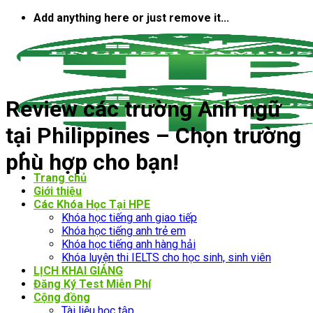
Bỏ
Add anything here or just remove it...
qua
nội
dung
Review các trường Anh ngữ
tại Philippines – Chọn trường
phù hợp cho bạn!
Trang chủ
Giới thiệu
Các Khóa Học Tại HPE
Khóa học tiếng anh giao tiếp
Khóa học tiếng anh trẻ em
Khóa học tiếng anh hàng hải
Khóa luyện thi IELTS cho học sinh, sinh viên
LỊCH KHAI GIẢNG
Đăng Ký Test Miễn Phí
Cộng đồng
Tài liệu học tập