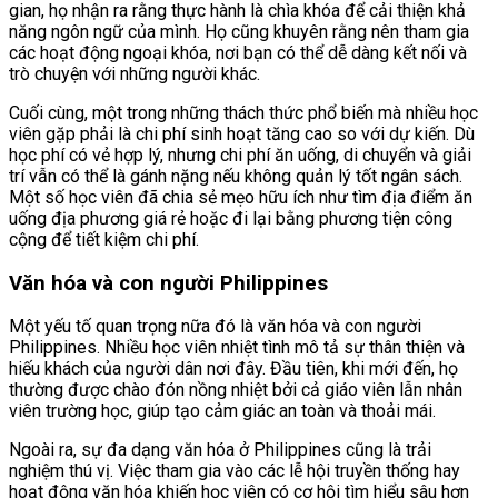
gian, họ nhận ra rằng thực hành là chìa khóa để cải thiện khả
năng ngôn ngữ của mình. Họ cũng khuyên rằng nên tham gia
các hoạt động ngoại khóa, nơi bạn có thể dễ dàng kết nối và
trò chuyện với những người khác.
Cuối cùng, một trong những thách thức phổ biến mà nhiều học
viên gặp phải là chi phí sinh hoạt tăng cao so với dự kiến. Dù
học phí có vẻ hợp lý, nhưng chi phí ăn uống, di chuyển và giải
trí vẫn có thể là gánh nặng nếu không quản lý tốt ngân sách.
Một số học viên đã chia sẻ mẹo hữu ích như tìm địa điểm ăn
uống địa phương giá rẻ hoặc đi lại bằng phương tiện công
cộng để tiết kiệm chi phí.
Văn hóa và con người Philippines
Một yếu tố quan trọng nữa đó là văn hóa và con người
Philippines. Nhiều học viên nhiệt tình mô tả sự thân thiện và
hiếu khách của người dân nơi đây. Đầu tiên, khi mới đến, họ
thường được chào đón nồng nhiệt bởi cả giáo viên lẫn nhân
viên trường học, giúp tạo cảm giác an toàn và thoải mái.
Ngoài ra, sự đa dạng văn hóa ở Philippines cũng là trải
nghiệm thú vị. Việc tham gia vào các lễ hội truyền thống hay
hoạt động văn hóa khiến học viên có cơ hội tìm hiểu sâu hơn