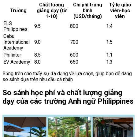
Chất lượng
Chi phí trung
Tỷ lệ giáo
Trường
giảng dạy (từ
bình
viên-học
1-10)
(USD/tháng)
viên
ELS
9.5
800
1:4
Philippines
Cebu
International
9.0
700
1:5
Academy
Philinter
8.5
600
1:1
EV Academy
8.0
650
1:3
Bảng trên cho thấy sự đa dạng về lựa chọn, giúp bạn dễ dàng
so sánh dựa trên nhu cầu cá nhân.
So sánh học phí và chất lượng giảng
dạy của các trường Anh ngữ Philippines