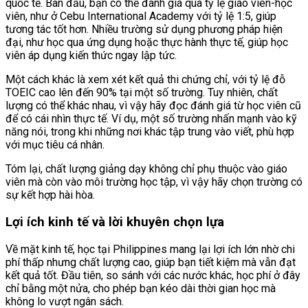
quốc tế. Ban đầu, bạn có thể đánh giá qua tỷ lệ giáo viên-học
viên, như ở Cebu International Academy với tỷ lệ 1:5, giúp
tương tác tốt hơn. Nhiều trường sử dụng phương pháp hiện
đại, như học qua ứng dụng hoặc thực hành thực tế, giúp học
viên áp dụng kiến thức ngay lập tức.
Một cách khác là xem xét kết quả thi chứng chỉ, với tỷ lệ đỗ
TOEIC cao lên đến 90% tại một số trường. Tuy nhiên, chất
lượng có thể khác nhau, vì vậy hãy đọc đánh giá từ học viên cũ
để có cái nhìn thực tế. Ví dụ, một số trường nhấn mạnh vào kỹ
năng nói, trong khi những nơi khác tập trung vào viết, phù hợp
với mục tiêu cá nhân.
Tóm lại, chất lượng giảng dạy không chỉ phụ thuộc vào giáo
viên mà còn vào môi trường học tập, vì vậy hãy chọn trường có
sự kết hợp hài hòa.
Lợi ích kinh tế và lời khuyên chọn lựa
Về mặt kinh tế, học tại Philippines mang lại lợi ích lớn nhờ chi
phí thấp nhưng chất lượng cao, giúp bạn tiết kiệm mà vẫn đạt
kết quả tốt. Đầu tiên, so sánh với các nước khác, học phí ở đây
chỉ bằng một nửa, cho phép bạn kéo dài thời gian học mà
không lo vượt ngân sách.