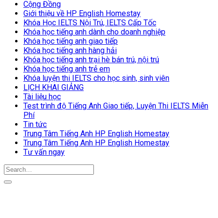
Cộng Đồng
Giới thiệu về HP English Homestay
Khóa Học IELTS Nội Trú, IELTS Cấp Tốc
Khóa học tiếng anh dành cho doanh nghiệp
Khóa học tiếng anh giao tiếp
Khóa học tiếng anh hàng hải
Khóa học tiếng anh trại hè bán trú, nội trú
Khóa học tiếng anh trẻ em
Khóa luyện thi IELTS cho học sinh, sinh viên
LỊCH KHAI GIẢNG
Tài liệu học
Test trình độ Tiếng Anh Giao tiếp, Luyện Thi IELTS Miễn
Phí
Tin tức
Trung Tâm Tiếng Anh HP English Homestay
Trung Tâm Tiếng Anh HP English Homestay
Tư vấn ngay