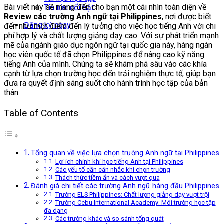
Bài viết này sẽ mang đến cho bạn một cái nhìn toàn diện về
Tin tức nổi bật
Review các trường Anh ngữ tại Philippines
, nơi được biết
Đăng ký ngay
đến như một điểm đến lý tưởng cho việc học tiếng Anh với chi
phí hợp lý và chất lượng giảng dạy cao. Với sự phát triển mạnh
mẽ của ngành giáo dục ngôn ngữ tại quốc gia này, hàng ngàn
học viên quốc tế đã chọn Philippines để nâng cao kỹ năng
tiếng Anh của mình. Chúng ta sẽ khám phá sâu vào các khía
cạnh từ lựa chọn trường học đến trải nghiệm thực tế, giúp bạn
đưa ra quyết định sáng suốt cho hành trình học tập của bản
thân.
Table of Contents
Tổng quan về việc lựa chọn trường Anh ngữ tại Philippines
Lợi ích chính khi học tiếng Anh tại Philippines
Các yếu tố cần cân nhắc khi chọn trường
Thách thức tiềm ẩn và cách vượt qua
Đánh giá chi tiết các trường Anh ngữ hàng đầu Philippines
Trường ELS Philippines: Chất lượng giảng dạy vượt trội
Trường Cebu International Academy: Môi trường học tập
đa dạng
Các trường khác và so sánh tổng quát