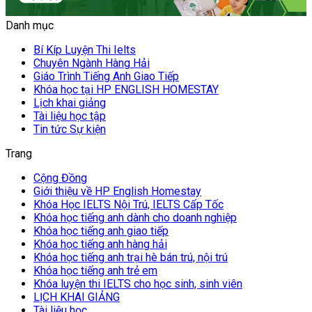
Danh mục
Bí Kíp Luyện Thi Ielts
Chuyên Ngành Hàng Hải
Giáo Trình Tiếng Anh Giao Tiếp
Khóa học tại HP ENGLISH HOMESTAY
Lịch khai giảng
Tài liệu học tập
Tin tức Sự kiện
Trang
Cộng Đồng
Giới thiệu về HP English Homestay
Khóa Học IELTS Nội Trú, IELTS Cấp Tốc
Khóa học tiếng anh dành cho doanh nghiệp
Khóa học tiếng anh giao tiếp
Khóa học tiếng anh hàng hải
Khóa học tiếng anh trại hè bán trú, nội trú
Khóa học tiếng anh trẻ em
Khóa luyện thi IELTS cho học sinh, sinh viên
LỊCH KHAI GIẢNG
Tài liệu học