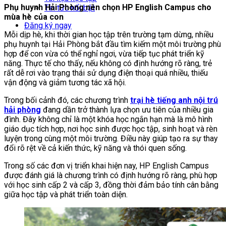
Phụ huynh Hải Phòng nên chọn HP English Campus cho
Tin tức nổi bật
mùa hè của con
Đăng ký ngay
Mỗi dịp hè, khi thời gian học tập trên trường tạm dừng, nhiều
phụ huynh tại Hải Phòng bắt đầu tìm kiếm một môi trường phù
hợp để con vừa có thể nghỉ ngơi, vừa tiếp tục phát triển kỹ
năng. Thực tế cho thấy, nếu không có định hướng rõ ràng, trẻ
rất dễ rơi vào trạng thái sử dụng điện thoại quá nhiều, thiếu
vận động và giảm tương tác xã hội.
Trong bối cảnh đó, các chương trình
trại hè tiếng anh nội trú
hải phòng
đang dần trở thành lựa chọn ưu tiên của nhiều gia
đình. Đây không chỉ là một khóa học ngắn hạn mà là mô hình
giáo dục tích hợp, nơi học sinh được học tập, sinh hoạt và rèn
luyện trong cùng một môi trường. Điều này giúp tạo ra sự thay
đổi rõ rệt về cả kiến thức, kỹ năng và thói quen sống.
Trong số các đơn vị triển khai hiện nay, HP English Campus
được đánh giá là chương trình có định hướng rõ ràng, phù hợp
với học sinh cấp 2 và cấp 3, đồng thời đảm bảo tính cân bằng
giữa học tập và phát triển toàn diện.