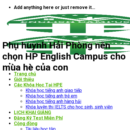
Bỏ
Add anything here or just remove it...
qua
nội
dung
Phụ huynh Hải Phòng nên
chọn HP English Campus cho
mùa hè của con
Trang chủ
Giới thiệu
Các Khóa Học Tại HPE
Khóa học tiếng anh giao tiếp
Khóa học tiếng anh trẻ em
Khóa học tiếng anh hàng hải
Khóa luyện thi IELTS cho học sinh, sinh viên
LỊCH KHAI GIẢNG
Đăng Ký Test Miễn Phí
Cộng đồng
Tài liệu học tập