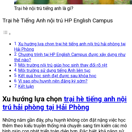
Trại hè nội trú tiếng anh là gì?
Trại hè Tiếng Anh nội trú HP English Campus
Xu hướng lựa chọn trại hè tiếng anh nội trú hải phòng tại
Hải Phòng
Chương trình tại HP English Campus được xây dựng như
thế nào?
Môi trường nội trú giúp học sinh thay đổi rõ rệt
Môi trường sử dụng tiếng Anh liên tục
Kết quả học sinh đạt được sau khóa học
Vì sao phụ huynh nên đăng ký sớm?
Kết luận
Xu hướng lựa chọn
trại hè tiếng anh nội
trú hải phòng
tại Hải Phòng
Những năm gần đây, phụ huynh không còn đặt nặng việc học
thêm theo kiểu truyền thống mà chuyển sang tìm kiếm các mô
hình giúp con phát triển toàn diện hơn. Đặc biệt, khả năng sử