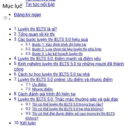
Tin tức nổi bật
Mục lục
Đăng ký ngay
Luyện thi IELTS là gì?
Tổng quan về kỳ thi
Các bước luyện thi IELTS 5.0 hiệu quả
Bước 1: Xác định trình độ hiện tại
Bước 2: Lựa chọn tài liệu luyện thi phù hợp
Bước 3: Lập kế hoạch luyện thi
Luyện thi IELTS 5.0: Điểm mạnh và điểm yếu
Kinh nghiệm luyện thi IELTS 5.0 từ những người đã thành
công
Cách tự học luyện thi IELTS 5.0 tại nhà
Luyện thi IELTS 5.0 online: Ưu điểm và nhược điểm
Ưu điểm:
Nhược điểm:
Cách đánh giá trình độ hiện tại
Luyện thi IELTS 5.0: Thắc mắc thường gặp và giải đáp
Tôi có thể luyện thi IELTS 5.0 trong bao lâu?
Tôi có thể luyện thi IELTS 5.0 tại nhà không?
Tôi có thể đạt được điểm số cao trong kỳ thi IELTS
không?
Kết luận