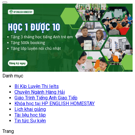
Danh mục
Bí Kíp Luyện Thi Ielts
Chuyên Ngành Hàng Hải
Giáo Trình Tiếng Anh Giao Tiếp
Khóa học tại HP ENGLISH HOMESTAY
Lịch khai giảng
Tài liệu học tập
Tin tức Sự kiện
Trang