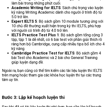
làm bài trong những phút cuối.
Academic Writing for IELTS
: Sách chú trọng vào luyện
kỹ năng Writing Academic dành cho người ở trình độ từ
5.0 trở lên.
Expert IELTS 5
: Bộ sách gồm 10 module tương ứng với
10 chủ đề thường xuất hiện trong kỳ thi IELTS, phù hợp
với người có trình độ từ 4.0 trở lên.
IELTS Practice Test Plus 1
: Bộ sách gồm tổng cộng 3
tập, tập 1 là dễ nhất, có 6 bài test với phần giải thích rõ
ràng hơn bộ Cambridge, cung cấp nhiều tips bổ ích cho 4
kỹ năng.
Cambridge Practice Test for IELTS
: Bộ sách gồm 4
bài Test cho Academic và 2 bài cho General Training
giúp luyện dạng đề.
Ngoài ra, bạn cũng có thể tìm kiếm các tài liệu luyện thi IELTS
trên mạng hoặc tham gia các khóa học luyện thi tại các trung
tâm uy tín.
Bước 3: Lập kế hoạch luyện thi
Sau khi đã có tài liệu luyện thi phù hợp, bạn cần lập kế hoạch