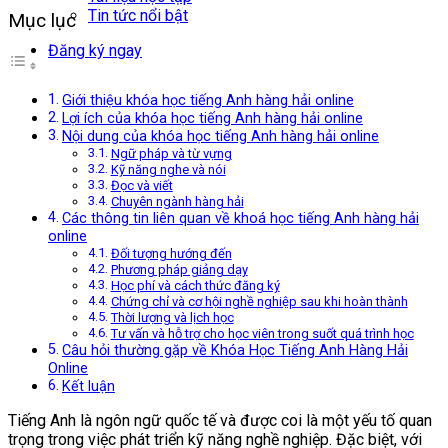
Tin tức nổi bật
Mục lục
Đăng ký ngay
Giới thiệu khóa học tiếng Anh hàng hải online
Lợi ích của khóa học tiếng Anh hàng hải online
Nội dung của khóa học tiếng Anh hàng hải online
Ngữ pháp và từ vựng
Kỹ năng nghe và nói
Đọc và viết
Chuyên ngành hàng hải
Các thông tin liên quan về khoá học tiếng Anh hàng hải
online
Đối tượng hướng đến
Phương pháp giảng dạy
Học phí và cách thức đăng ký
Chứng chỉ và cơ hội nghề nghiệp sau khi hoàn thành
Thời lượng và lịch học
Tư vấn và hỗ trợ cho học viên trong suốt quá trình học
Câu hỏi thường gặp về Khóa Học Tiếng Anh Hàng Hải
Online
Kết luận
Tiếng Anh là ngôn ngữ quốc tế và được coi là một yếu tố quan
trọng trong việc phát triển kỹ năng nghề nghiệp. Đặc biệt, với