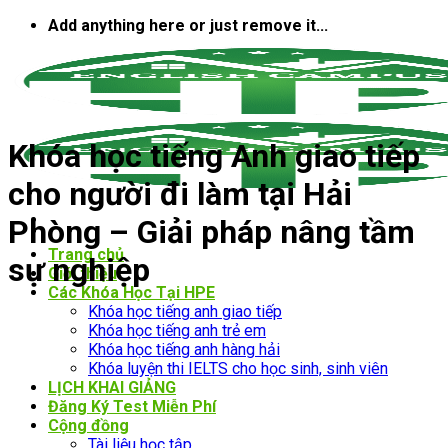
Bỏ
Add anything here or just remove it...
qua
nội
dung
Khóa học tiếng Anh giao tiếp
cho người đi làm tại Hải
Phòng – Giải pháp nâng tầm
Trang chủ
sự nghiệp
Giới thiệu
Các Khóa Học Tại HPE
Khóa học tiếng anh giao tiếp
Khóa học tiếng anh trẻ em
Khóa học tiếng anh hàng hải
Khóa luyện thi IELTS cho học sinh, sinh viên
LỊCH KHAI GIẢNG
Đăng Ký Test Miễn Phí
Cộng đồng
Tài liệu học tập