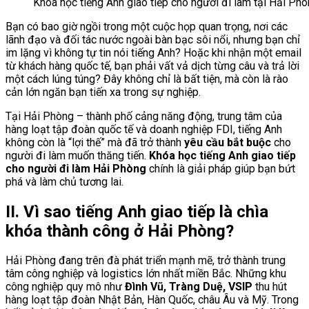
Khóa học tiếng Anh giao tiếp cho người đi làm tại Hải Ph
Bạn có bao giờ ngồi trong một cuộc họp quan trọng, nơi các
lãnh đạo và đối tác nước ngoài bàn bạc sôi nổi, nhưng bạn chỉ
im lặng vì không tự tin nói tiếng Anh? Hoặc khi nhận một email
từ khách hàng quốc tế, bạn phải vất vả dịch từng câu và trả lời
một cách lúng túng? Đây không chỉ là bất tiện, mà còn là rào
cản lớn ngăn bạn tiến xa trong sự nghiệp.
Tại Hải Phòng – thành phố cảng năng động, trung tâm của
hàng loạt tập đoàn quốc tế và doanh nghiệp FDI, tiếng Anh
không còn là “lợi thế” mà đã trở thành
yêu cầu bắt buộc
cho
người đi làm muốn thăng tiến.
Khóa học tiếng Anh giao tiếp
cho người đi làm Hải Phòng
chính là giải pháp giúp bạn bứt
phá và làm chủ tương lai.
II. Vì sao tiếng Anh giao tiếp là chìa
khóa thành công ở Hải Phòng?
Hải Phòng đang trên đà phát triển mạnh mẽ, trở thành trung
tâm công nghiệp và logistics lớn nhất miền Bắc. Những khu
công nghiệp quy mô như
Đình Vũ, Tràng Duệ, VSIP
thu hút
hàng loạt tập đoàn Nhật Bản, Hàn Quốc, châu Âu và Mỹ. Trong