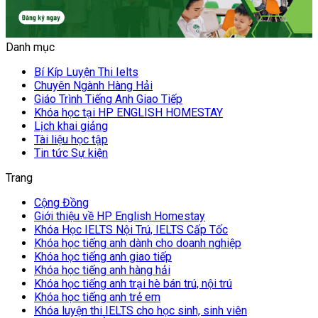
Danh mục
Bí Kíp Luyện Thi Ielts
Chuyên Ngành Hàng Hải
Giáo Trình Tiếng Anh Giao Tiếp
Khóa học tại HP ENGLISH HOMESTAY
Lịch khai giảng
Tài liệu học tập
Tin tức Sự kiện
Trang
Cộng Đồng
Giới thiệu về HP English Homestay
Khóa Học IELTS Nội Trú, IELTS Cấp Tốc
Khóa học tiếng anh dành cho doanh nghiệp
Khóa học tiếng anh giao tiếp
Khóa học tiếng anh hàng hải
Khóa học tiếng anh trại hè bán trú, nội trú
Khóa học tiếng anh trẻ em
Khóa luyện thi IELTS cho học sinh, sinh viên