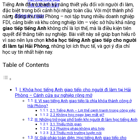
Tiếng Anh đã trở thành kỹ năng thiết yếu đối với người đi làm,
Tin tức nổi bật
đặc biệt trong bối cảnh hội nhập toàn cầu. Với một thành phố
Đăng ký ngay
năng động như Hải Phòng – nơi tập trung nhiều doanh nghiệp
FDI, cảng biển và khu công nghiệp lớn – việc sở hữu khả năng
giao tiếp tiếng Anh
không chỉ là lợi thế, mà là điều kiện tiên
quyết để thăng tiến sự nghiệp. Bài viết này sẽ giúp bạn hiểu rõ
vì sao nên lựa chọn
khóa học tiếng Anh giao tiếp cho người
đi làm tại Hải Phòng
, những lợi ích thực tế, và gợi ý địa chỉ
học uy tín nhất hiện nay.
Table of Contents
I. Khóa học tiếng Anh giao tiếp cho người đi làm tại Hải
Phòng – Cánh cửa sự nghiệp rộng mở
II. Vì sao tiếng Anh giao tiếp là chìa khóa thành công ở
Hải Phòng?
2.1 Tiếng Anh – Lợi thế cạnh tranh trong công việc
2.2 Không học ngay, bạn mất gì?
III. Những trở ngại phổ biến khi người đi làm học tiếng Anh
3.1 Thiếu thời gian
3.2 Phương pháp không phù hợp
3.3 Thiếu môi trường luyện nói
IV. Giải pháp toàn diện: Học tiếng Anh giao tiếp cho