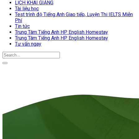
LỊCH KHAI GIẢNG
Tài liệu học
Test trình độ Tiếng Anh Giao tiếp, Luyện Thi IELTS Miễn
Phí
Tin tức
Trung Tâm Tiếng Anh HP English Homestay
Trung Tâm Tiếng Anh HP English Homestay
Tư vấn ngay