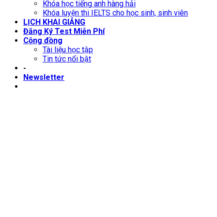
Khóa học tiếng anh hàng hải
Khóa luyện thi IELTS cho học sinh, sinh viên
LỊCH KHAI GIẢNG
Đăng Ký Test Miễn Phí
Cộng đồng
Tài liệu học tập
Tin tức nổi bật
-
Newsletter