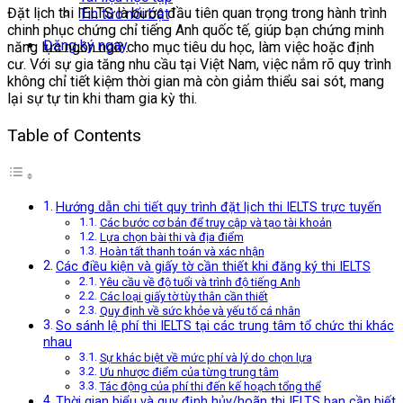
Đặt lịch thi IELTS là bước đầu tiên quan trọng trong hành trình
Tin tức nổi bật
chinh phục chứng chỉ tiếng Anh quốc tế, giúp bạn chứng minh
Đăng ký ngay
năng lực ngôn ngữ cho mục tiêu du học, làm việc hoặc định
cư. Với sự gia tăng nhu cầu tại Việt Nam, việc nắm rõ quy trình
không chỉ tiết kiệm thời gian mà còn giảm thiểu sai sót, mang
lại sự tự tin khi tham gia kỳ thi.
Table of Contents
Hướng dẫn chi tiết quy trình đặt lịch thi IELTS trực tuyến
Các bước cơ bản để truy cập và tạo tài khoản
Lựa chọn bài thi và địa điểm
Hoàn tất thanh toán và xác nhận
Các điều kiện và giấy tờ cần thiết khi đăng ký thi IELTS
Yêu cầu về độ tuổi và trình độ tiếng Anh
Các loại giấy tờ tùy thân cần thiết
Quy định về sức khỏe và yếu tố cá nhân
So sánh lệ phí thi IELTS tại các trung tâm tổ chức thi khác
nhau
Sự khác biệt về mức phí và lý do chọn lựa
Ưu nhược điểm của từng trung tâm
Tác động của phí thi đến kế hoạch tổng thể
Thời gian biểu và quy định hủy/hoãn thi IELTS bạn cần biết