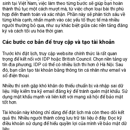
sinh tại Việt Nam, việc làm theo từng bước sẽ giúp bạn hoàn
thành thủ tục một cách mượt mà, từ việc chọn loại bài thi phù
hợp đến thanh toán và xác nhận. Phần này sẽ phân tích sâu về
từng khía cạnh, nhấn mạnh vào các yếu tố thực tế mà nhiều
người thường bỏ qua, như sự khác biệt giữa các nền tảng đăng
ký và cách tối ưu hóa thời gian.
Các bước cơ bản để truy cập và tạo tài khoản
Trước khi đặt lịch, truy cập website chính thức là rất quan
trọng để kết nối với IDP hoặc British Council. Chọn nền tảng uy
tín địa phương; IDP có thể có nhiều lịch thi hơn ở Hà Nội. Sau
đó, bạn cần tạo tài khoản bằng thông tin cá nhân như email và
số điện thoại.
Nhiều thí sinh gặp khó khăn do thiếu chuẩn bị và nhập sai dữ
liệu. Hãy kiểm tra kỹ email đăng ký để tránh quên mật khẩu. Sử
dụng mật khẩu mạnh và liên kết với mạng xã hội để bảo mật
tốt hơn.
Tài khoản này không chỉ dùng để đặt lịch mà còn theo dõi kết
quả thi. Nhiều người thành công lưu trữ tài liệu ở đây. Đọc kỹ
điều khoản sử dụng để hiểu quyền lợi của mình về bảo mật dữ
liệu.