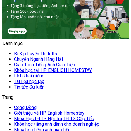
Danh mục
Bí Kíp Luyện Thi Ielts
Chuyên Ngành Hàng Hải
Giáo Trình Tiếng Anh Giao Tiếp
Khóa học tại HP ENGLISH HOMESTAY
Lịch khai giảng
Tài liệu học tập
Tin tức Sự kiện
Trang
Cộng Đồng
Giới thiệu về HP English Homestay
Khóa Học IELTS Nội Trú, IELTS Cấp Tốc
Khóa học tiếng anh dành cho doanh nghiệp
Khóa học tiếng anh giao tiếp