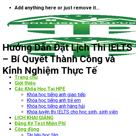
Bỏ
Add anything here or just remove it...
qua
nội
dung
Hướng Dẫn Đặt Lịch Thi IELTS
– Bí Quyết Thành Công và
Kinh Nghiệm Thực Tế
Trang chủ
Giới thiệu
Các Khóa Học Tại HPE
Khóa học tiếng anh giao tiếp
Khóa học tiếng anh trẻ em
Khóa học tiếng anh hàng hải
Khóa luyện thi IELTS cho học sinh, sinh viên
LỊCH KHAI GIẢNG
Đăng Ký Test Miễn Phí
Cộng đồng
Tài liệu học tập