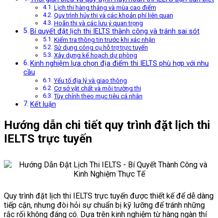
Lịch thi hàng tháng và mùa cao điểm
Quy trình hủy thi và các khoản phí liên quan
Hoãn thi và các lưu ý quan trọng
Bí quyết đặt lịch thi IELTS thành công và tránh sai sót
Kiểm tra thông tin trước khi xác nhận
Sử dụng công cụ hỗ trợ trực tuyến
Xây dựng kế hoạch dự phòng
Kinh nghiệm lựa chọn địa điểm thi IELTS phù hợp với nhu
cầu
Yếu tố địa lý và giao thông
Cơ sở vật chất và môi trường thi
Tùy chỉnh theo mục tiêu cá nhân
Kết luận
Hướng dẫn chi tiết quy trình đặt lịch thi
IELTS trực tuyến
Quy trình đặt lịch thi IELTS trực tuyến được thiết kế để dễ dàng
tiếp cận, nhưng đòi hỏi sự chuẩn bị kỹ lưỡng để tránh những
rắc rối không đáng có. Dựa trên kinh nghiệm từ hàng ngàn thí