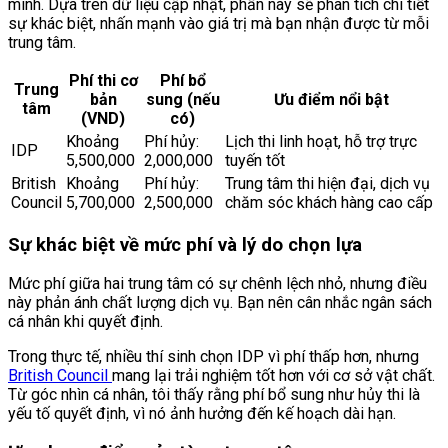
minh. Dựa trên dữ liệu cập nhật, phần này sẽ phân tích chi tiết
sự khác biệt, nhấn mạnh vào giá trị mà bạn nhận được từ mỗi
trung tâm.
Phí thi cơ
Phí bổ
Trung
bản
sung (nếu
Ưu điểm nổi bật
tâm
(VND)
có)
Khoảng
Phí hủy:
Lịch thi linh hoạt, hỗ trợ trực
IDP
5,500,000
2,000,000
tuyến tốt
British
Khoảng
Phí hủy:
Trung tâm thi hiện đại, dịch vụ
Council
5,700,000
2,500,000
chăm sóc khách hàng cao cấp
Sự khác biệt về mức phí và lý do chọn lựa
Mức phí giữa hai trung tâm có sự chênh lệch nhỏ, nhưng điều
này phản ánh chất lượng dịch vụ. Bạn nên cân nhắc ngân sách
cá nhân khi quyết định.
Trong thực tế, nhiều thí sinh chọn IDP vì phí thấp hơn, nhưng
British Council
mang lại trải nghiệm tốt hơn với cơ sở vật chất.
Từ góc nhìn cá nhân, tôi thấy rằng phí bổ sung như hủy thi là
yếu tố quyết định, vì nó ảnh hưởng đến kế hoạch dài hạn.