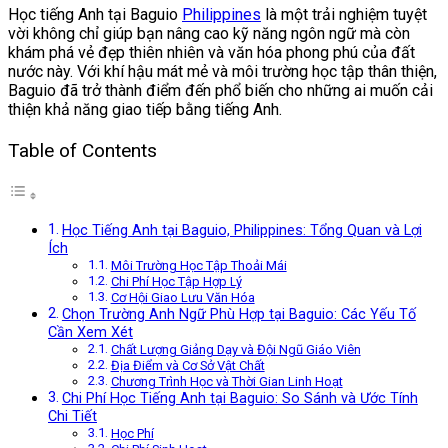
Học tiếng Anh tại Baguio
Philippines
là một trải nghiệm tuyệt
vời không chỉ giúp bạn nâng cao kỹ năng ngôn ngữ mà còn
khám phá vẻ đẹp thiên nhiên và văn hóa phong phú của đất
nước này. Với khí hậu mát mẻ và môi trường học tập thân thiện,
Baguio đã trở thành điểm đến phổ biến cho những ai muốn cải
thiện khả năng giao tiếp bằng tiếng Anh.
Table of Contents
Học Tiếng Anh tại Baguio, Philippines: Tổng Quan và Lợi
Ích
Môi Trường Học Tập Thoải Mái
Chi Phí Học Tập Hợp Lý
Cơ Hội Giao Lưu Văn Hóa
Chọn Trường Anh Ngữ Phù Hợp tại Baguio: Các Yếu Tố
Cần Xem Xét
Chất Lượng Giảng Dạy và Đội Ngũ Giáo Viên
Địa Điểm và Cơ Sở Vật Chất
Chương Trình Học và Thời Gian Linh Hoạt
Chi Phí Học Tiếng Anh tại Baguio: So Sánh và Ước Tính
Chi Tiết
Học Phí