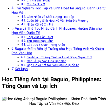
Chi Phí Sinh Hoạt
Chi Phí Nhà Ở
Trải Nghiệm Học Tập và Sinh Hoạt tại Baguio: Đánh Giá từ
Học Viên
Cảm Nhận Về Chất Lượng Học Tập
Cuộc Sống Sinh Hoạt và Văn Hóa Địa Phương
Nhận Xét về Chi Phí
Visa và Thủ Tục Nhập Cảnh Philippines: Hướng Dẫn cho
Học Viên Quốc Tế
Loại Visa Cần Thiết
Thủ Tục Nhập Cảnh
Các Lưu Ý Quan Trọng Khác
Baguio: Điểm Đến Lý Tưởng cho Học Tiếng Anh và Khám
Phá Văn Hóa
Danh Lam Thắng Cảnh và Hoạt Động Ngoài Trời
Các Lễ Hội Văn Hóa Đặc Sắc
Gặp Gỡ và Kết Nối Với Bạn Bè Quốc Tế
Kết luận
Học Tiếng Anh tại Baguio, Philippines:
Tổng Quan và Lợi Ích