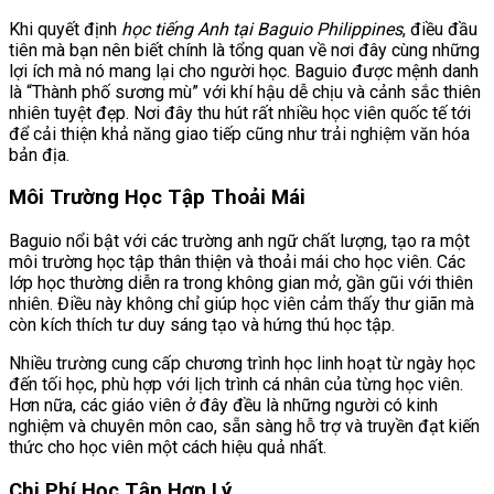
Khi quyết định
học tiếng Anh tại Baguio Philippines
, điều đầu
tiên mà bạn nên biết chính là tổng quan về nơi đây cùng những
lợi ích mà nó mang lại cho người học. Baguio được mệnh danh
là “Thành phố sương mù” với khí hậu dễ chịu và cảnh sắc thiên
nhiên tuyệt đẹp. Nơi đây thu hút rất nhiều học viên quốc tế tới
để cải thiện khả năng giao tiếp cũng như trải nghiệm văn hóa
bản địa.
Môi Trường Học Tập Thoải Mái
Baguio nổi bật với các trường anh ngữ chất lượng, tạo ra một
môi trường học tập thân thiện và thoải mái cho học viên. Các
lớp học thường diễn ra trong không gian mở, gần gũi với thiên
nhiên. Điều này không chỉ giúp học viên cảm thấy thư giãn mà
còn kích thích tư duy sáng tạo và hứng thú học tập.
Nhiều trường cung cấp chương trình học linh hoạt từ ngày học
đến tối học, phù hợp với lịch trình cá nhân của từng học viên.
Hơn nữa, các giáo viên ở đây đều là những người có kinh
nghiệm và chuyên môn cao, sẵn sàng hỗ trợ và truyền đạt kiến
thức cho học viên một cách hiệu quả nhất.
Chi Phí Học Tập Hợp Lý