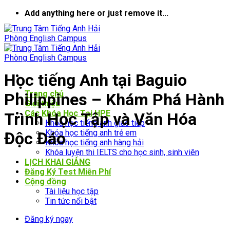
Bỏ
Add anything here or just remove it...
qua
nội
dung
Học tiếng Anh tại Baguio
Trang chủ
Philippines – Khám Phá Hành
Giới thiệu
Các Khóa Học Tại HPE
Trình Học Tập và Văn Hóa
Khóa học tiếng anh giao tiếp
Khóa học tiếng anh trẻ em
Độc Đáo
Khóa học tiếng anh hàng hải
Khóa luyện thi IELTS cho học sinh, sinh viên
LỊCH KHAI GIẢNG
Đăng Ký Test Miễn Phí
Cộng đồng
Tài liệu học tập
Tin tức nổi bật
Đăng ký ngay