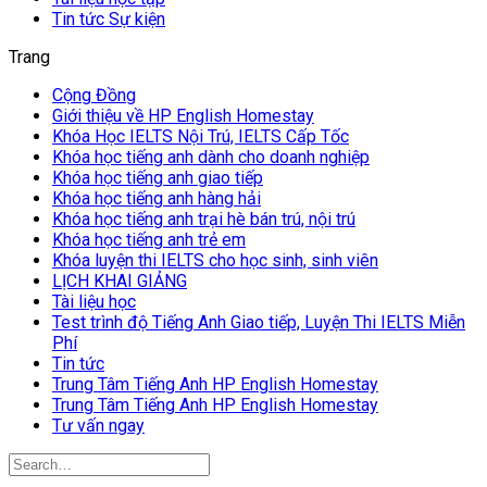
Tin tức Sự kiện
Trang
Cộng Đồng
Giới thiệu về HP English Homestay
Khóa Học IELTS Nội Trú, IELTS Cấp Tốc
Khóa học tiếng anh dành cho doanh nghiệp
Khóa học tiếng anh giao tiếp
Khóa học tiếng anh hàng hải
Khóa học tiếng anh trại hè bán trú, nội trú
Khóa học tiếng anh trẻ em
Khóa luyện thi IELTS cho học sinh, sinh viên
LỊCH KHAI GIẢNG
Tài liệu học
Test trình độ Tiếng Anh Giao tiếp, Luyện Thi IELTS Miễn
Phí
Tin tức
Trung Tâm Tiếng Anh HP English Homestay
Trung Tâm Tiếng Anh HP English Homestay
Tư vấn ngay