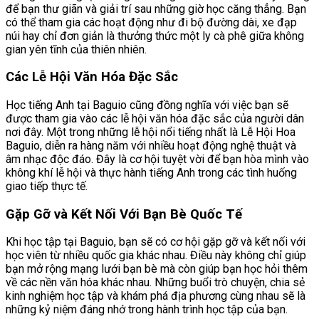
để bạn thư giãn và giải trí sau những giờ học căng thẳng. Bạn
có thể tham gia các hoạt động như đi bộ đường dài, xe đạp
núi hay chỉ đơn giản là thưởng thức một ly cà phê giữa không
gian yên tĩnh của thiên nhiên.
Các Lễ Hội Văn Hóa Đặc Sắc
Học tiếng Anh tại Baguio cũng đồng nghĩa với việc bạn sẽ
được tham gia vào các lễ hội văn hóa đặc sắc của người dân
nơi đây. Một trong những lễ hội nổi tiếng nhất là Lễ Hội Hoa
Baguio, diễn ra hàng năm với nhiều hoạt động nghệ thuật và
âm nhạc độc đáo. Đây là cơ hội tuyệt vời để bạn hòa mình vào
không khí lễ hội và thực hành tiếng Anh trong các tình huống
giao tiếp thực tế.
Gặp Gỡ và Kết Nối Với Bạn Bè Quốc Tế
Khi học tập tại Baguio, bạn sẽ có cơ hội gặp gỡ và kết nối với
học viên từ nhiều quốc gia khác nhau. Điều này không chỉ giúp
bạn mở rộng mạng lưới bạn bè mà còn giúp bạn học hỏi thêm
về các nền văn hóa khác nhau. Những buổi trò chuyện, chia sẻ
kinh nghiệm học tập và khám phá địa phương cùng nhau sẽ là
những kỷ niệm đáng nhớ trong hành trình học tập của bạn.