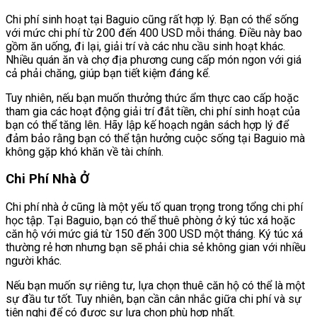
Chi phí sinh hoạt tại Baguio cũng rất hợp lý. Bạn có thể sống
với mức chi phí từ 200 đến 400 USD mỗi tháng. Điều này bao
gồm ăn uống, đi lại, giải trí và các nhu cầu sinh hoạt khác.
Nhiều quán ăn và chợ địa phương cung cấp món ngon với giá
cả phải chăng, giúp bạn tiết kiệm đáng kể.
Tuy nhiên, nếu bạn muốn thưởng thức ẩm thực cao cấp hoặc
tham gia các hoạt động giải trí đắt tiền, chi phí sinh hoạt của
bạn có thể tăng lên. Hãy lập kế hoạch ngân sách hợp lý để
đảm bảo rằng bạn có thể tận hưởng cuộc sống tại Baguio mà
không gặp khó khăn về tài chính.
Chi Phí Nhà Ở
Chi phí nhà ở cũng là một yếu tố quan trọng trong tổng chi phí
học tập. Tại Baguio, bạn có thể thuê phòng ở ký túc xá hoặc
căn hộ với mức giá từ 150 đến 300 USD một tháng. Ký túc xá
thường rẻ hơn nhưng bạn sẽ phải chia sẻ không gian với nhiều
người khác.
Nếu bạn muốn sự riêng tư, lựa chọn thuê căn hộ có thể là một
sự đầu tư tốt. Tuy nhiên, bạn cần cân nhắc giữa chi phí và sự
tiện nghi để có được sự lựa chọn phù hợp nhất.