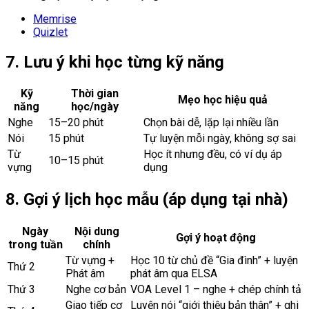
Memrise
Quizlet
7. Lưu ý khi học từng kỹ năng
Kỹ
Thời gian
Mẹo học hiệu quả
năng
học/ngày
Nghe
15–20 phút
Chọn bài dễ, lặp lại nhiều lần
Nói
15 phút
Tự luyện mỗi ngày, không sợ sai
Từ
Học ít nhưng đều, có ví dụ áp
10–15 phút
vựng
dụng
8. Gợi ý lịch học mẫu (áp dụng tại nhà)
Ngày
Nội dung
Gợi ý hoạt động
trong tuần
chính
Từ vựng +
Học 10 từ chủ đề “Gia đình” + luyện
Thứ 2
Phát âm
phát âm qua ELSA
Thứ 3
Nghe cơ bản
VOA Level 1 – nghe + chép chính tả
Giao tiếp cơ
Luyện nói “giới thiệu bản thân” + ghi