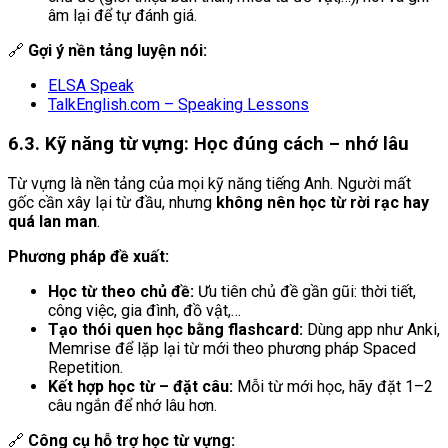
âm lại để tự đánh giá.
🔗
Gợi ý nền tảng luyện nói:
ELSA Speak
TalkEnglish.com – Speaking Lessons
6.3. Kỹ năng từ vựng: Học đúng cách – nhớ lâu
Từ vựng là nền tảng của mọi kỹ năng tiếng Anh. Người mất
gốc cần xây lại từ đầu, nhưng
không nên học từ rời rạc hay
quá lan man
.
Phương pháp đề xuất:
Học từ theo chủ đề:
Ưu tiên chủ đề gần gũi: thời tiết,
công việc, gia đình, đồ vật,…
Tạo thói quen học bằng flashcard:
Dùng app như Anki,
Memrise để lặp lại từ mới theo phương pháp Spaced
Repetition.
Kết hợp học từ – đặt câu:
Mỗi từ mới học, hãy đặt 1–2
câu ngắn để nhớ lâu hơn.
🔗
Công cụ hỗ trợ học từ vựng: