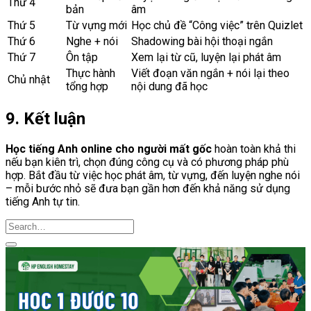
Thứ 4
bản
âm
Thứ 5
Từ vựng mới
Học chủ đề “Công việc” trên Quizlet
Thứ 6
Nghe + nói
Shadowing bài hội thoại ngắn
Thứ 7
Ôn tập
Xem lại từ cũ, luyện lại phát âm
Thực hành
Viết đoạn văn ngắn + nói lại theo
Chủ nhật
tổng hợp
nội dung đã học
9. Kết luận
Học tiếng Anh online cho người mất gốc
hoàn toàn khả thi
nếu bạn kiên trì, chọn đúng công cụ và có phương pháp phù
hợp. Bắt đầu từ việc học phát âm, từ vựng, đến luyện nghe nói
– mỗi bước nhỏ sẽ đưa bạn gần hơn đến khả năng sử dụng
tiếng Anh tự tin.