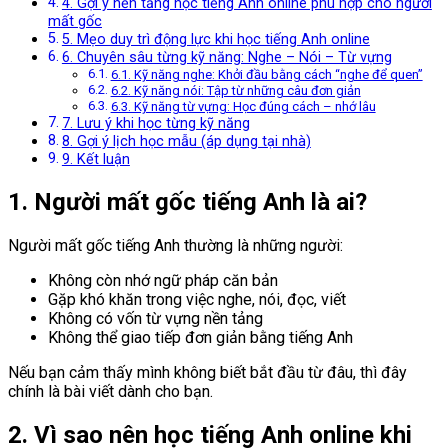
4. Gợi ý nền tảng học tiếng Anh online phù hợp cho người
mất gốc
5. Mẹo duy trì động lực khi học tiếng Anh online
6. Chuyên sâu từng kỹ năng: Nghe – Nói – Từ vựng
6.1. Kỹ năng nghe: Khởi đầu bằng cách “nghe để quen”
6.2. Kỹ năng nói: Tập từ những câu đơn giản
6.3. Kỹ năng từ vựng: Học đúng cách – nhớ lâu
7. Lưu ý khi học từng kỹ năng
8. Gợi ý lịch học mẫu (áp dụng tại nhà)
9. Kết luận
1. Người mất gốc tiếng Anh là ai?
Người mất gốc tiếng Anh thường là những người:
Không còn nhớ ngữ pháp căn bản
Gặp khó khăn trong việc nghe, nói, đọc, viết
Không có vốn từ vựng nền tảng
Không thể giao tiếp đơn giản bằng tiếng Anh
Nếu bạn cảm thấy mình không biết bắt đầu từ đâu, thì đây
chính là bài viết dành cho bạn.
2. Vì sao nên học tiếng Anh online khi