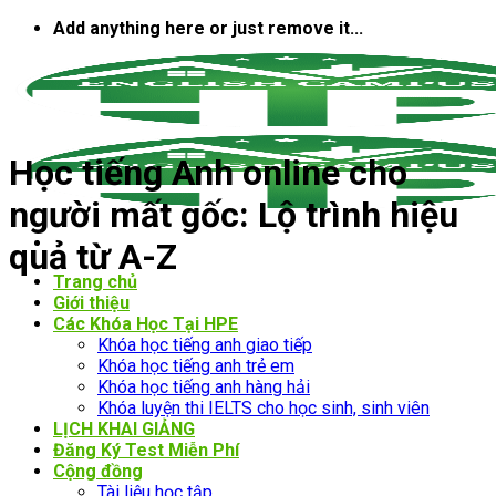
Bỏ
Add anything here or just remove it...
qua
nội
dung
Học tiếng Anh online cho
người mất gốc: Lộ trình hiệu
quả từ A-Z
Trang chủ
Giới thiệu
Các Khóa Học Tại HPE
Khóa học tiếng anh giao tiếp
Khóa học tiếng anh trẻ em
Khóa học tiếng anh hàng hải
Khóa luyện thi IELTS cho học sinh, sinh viên
LỊCH KHAI GIẢNG
Đăng Ký Test Miễn Phí
Cộng đồng
Tài liệu học tập