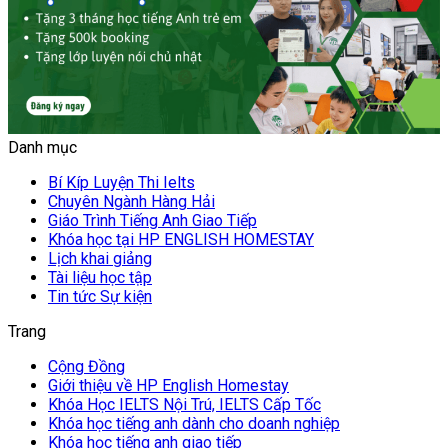
Danh mục
Bí Kíp Luyện Thi Ielts
Chuyên Ngành Hàng Hải
Giáo Trình Tiếng Anh Giao Tiếp
Khóa học tại HP ENGLISH HOMESTAY
Lịch khai giảng
Tài liệu học tập
Tin tức Sự kiện
Trang
Cộng Đồng
Giới thiệu về HP English Homestay
Khóa Học IELTS Nội Trú, IELTS Cấp Tốc
Khóa học tiếng anh dành cho doanh nghiệp
Khóa học tiếng anh giao tiếp