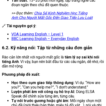
Tần suất:
15–20 phút mỗi ngày, tập trung nghe các
đoạn ngắn theo chủ đề quen thuộc.
>> Đọc thêm:
Chia Sẻ Kinh Nghiệm Học Tiếng
Anh Cho Người Mất Gốc Đến Giao Tiếp Lưu Loát
🔗
Tài nguyên gợi ý:
VOA Learning English – Level 1
BBC Learning English – Everyday English
6.2. Kỹ năng nói: Tập từ những câu đơn giản
Rào cản lớn nhất với người mất gốc là
tâm lý sợ sai khi nói
tiếng Anh
. Vì vậy, bạn nên bắt đầu từ các câu ngắn, dễ nhớ, rồi
dần mở rộng.
Phương pháp đề xuất:
Học theo cụm giao tiếp thông dụng:
Ví dụ: “How are
you?”, “Can you help me?”, “I don’t understand.”
Luyện phát âm với công cụ hỗ trợ AI:
Dùng ELSA
Speak để chỉnh sửa từng âm, từng câu.
Tự nói trước gương hoặc ghi âm:
Mỗi ngày chọn một
chủ đề (giới thiệu bản thân, miêu tả đồ vật,…), nói và ghi