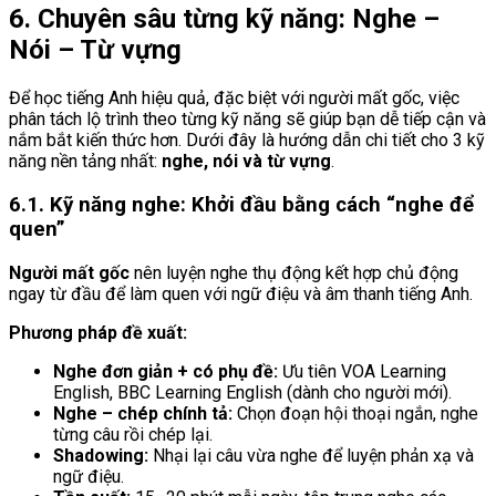
6. Chuyên sâu từng kỹ năng: Nghe –
Nói – Từ vựng
Để học tiếng Anh hiệu quả, đặc biệt với người mất gốc, việc
phân tách lộ trình theo từng kỹ năng sẽ giúp bạn dễ tiếp cận và
nắm bắt kiến thức hơn. Dưới đây là hướng dẫn chi tiết cho 3 kỹ
năng nền tảng nhất:
nghe, nói và từ vựng
.
6.1. Kỹ năng nghe: Khởi đầu bằng cách “nghe để
quen”
Người mất gốc
nên luyện nghe thụ động kết hợp chủ động
ngay từ đầu để làm quen với ngữ điệu và âm thanh tiếng Anh.
Phương pháp đề xuất:
Nghe đơn giản + có phụ đề:
Ưu tiên VOA Learning
English, BBC Learning English (dành cho người mới).
Nghe – chép chính tả:
Chọn đoạn hội thoại ngắn, nghe
từng câu rồi chép lại.
Shadowing:
Nhại lại câu vừa nghe để luyện phản xạ và
ngữ điệu.