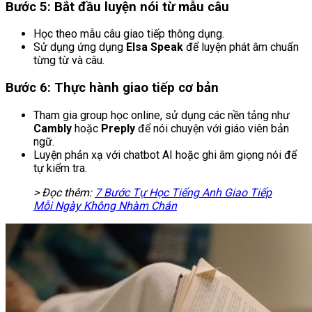
Bước 5: Bắt đầu luyện nói từ mẫu câu
Học theo mẫu câu giao tiếp thông dụng.
Sử dụng ứng dụng
Elsa Speak
để luyện phát âm chuẩn
từng từ và câu.
Bước 6: Thực hành giao tiếp cơ bản
Tham gia group học online, sử dụng các nền tảng như
Cambly
hoặc
Preply
để nói chuyện với giáo viên bản
ngữ.
Luyện phản xạ với chatbot AI hoặc ghi âm giọng nói để
tự kiểm tra.
> Đọc thêm:
7 Bước Tự Học Tiếng Anh Giao Tiếp
Mỗi Ngày Không Nhàm Chán