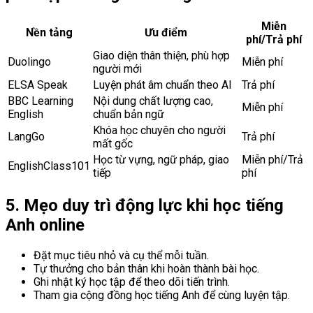
Miễn
Nền tảng
Ưu điểm
phí/Trả phí
Giao diện thân thiện, phù hợp
Duolingo
Miễn phí
người mới
ELSA Speak
Luyện phát âm chuẩn theo AI
Trả phí
BBC Learning
Nội dung chất lượng cao,
Miễn phí
English
chuẩn bản ngữ
Khóa học chuyên cho người
LangGo
Trả phí
mất gốc
Học từ vựng, ngữ pháp, giao
Miễn phí/Trả
EnglishClass101
tiếp
phí
5. Mẹo duy trì động lực khi học tiếng
Anh online
Đặt mục tiêu nhỏ và cụ thể mỗi tuần.
Tự thưởng cho bản thân khi hoàn thành bài học.
Ghi nhật ký học tập để theo dõi tiến trình.
Tham gia cộng đồng học tiếng Anh để cùng luyện tập.