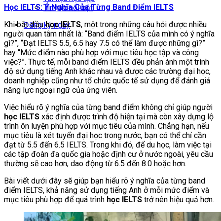
Học IELTS: Ý Nghĩa Của Từng Band Điểm IELTS
Tin tức nổi bật
Khi bắt đầu
học IELTS
, một trong những câu hỏi được nhiều
Đăng ký ngay
người quan tâm nhất là: “Band điểm IELTS của mình có ý nghĩa
gì?”, “Đạt IELTS 5.5, 6.5 hay 7.5 có thể làm được những gì?”
hay “Mức điểm nào phù hợp với mục tiêu học tập và công
việc?”. Thực tế, mỗi band điểm IELTS đều phản ánh một trình
độ sử dụng tiếng Anh khác nhau và được các trường đại học,
doanh nghiệp cũng như tổ chức quốc tế sử dụng để đánh giá
năng lực ngoại ngữ của ứng viên.
Việc hiểu rõ ý nghĩa của từng band điểm không chỉ giúp người
học IELTS
xác định được trình độ hiện tại mà còn xây dựng lộ
trình ôn luyện phù hợp với mục tiêu của mình. Chẳng hạn, nếu
mục tiêu là xét tuyển đại học trong nước, bạn có thể chỉ cần
đạt từ 5.5 đến 6.5 IELTS. Trong khi đó, để du học, làm việc tại
các tập đoàn đa quốc gia hoặc định cư ở nước ngoài, yêu cầu
thường sẽ cao hơn, dao động từ 6.5 đến 8.0 hoặc hơn.
Bài viết dưới đây sẽ giúp bạn hiểu rõ ý nghĩa của từng band
điểm IELTS, khả năng sử dụng tiếng Anh ở mỗi mức điểm và
mục tiêu phù hợp để quá trình
học IELTS
trở nên hiệu quả hơn.