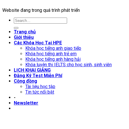
Website đang trong quá trình phát triển
Trang chủ
Giới thiệu
Các Khóa Học Tại HPE
Khóa học tiếng anh giao tiếp
Khóa học tiếng anh trẻ em
Khóa học tiếng anh hàng hải
Khóa luyện thi IELTS cho học sinh, sinh viên
LỊCH KHAI GIẢNG
Đăng Ký Test Miễn Phí
Cộng đồng
Tài liệu học tập
Tin tức nổi bật
-
Newsletter