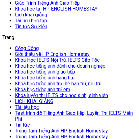
Giáo Trình Tiếng Anh Giao Tiếp
Khóa học tại HP ENGLISH HOMESTAY
Lịch khai giảng
Tài liệu học tập
Tin tức Sự kiện
Trang
Cộng Đồng
Giới thiệu về HP English Homestay
Khóa Học IELTS Nội Trú, IELTS Cấp Tốc
Khóa học tiếng anh dành cho doanh nghiệp
Khóa học tiếng anh giao tiếp
Khóa học tiếng anh hàng hải
Khóa học tiếng anh trại hè bán trú, nội trú
Khóa học tiếng anh trẻ em
Khóa luyện thi IELTS cho học sinh, sinh viên
LỊCH KHAI GIẢNG
Tài liệu học
Test trình độ Tiếng Anh Giao tiếp, Luyện Thi IELTS Miễn
Phí
Tin tức
Trung Tâm Tiếng Anh HP English Homestay
Trung Tâm Tiếng Anh HP English Homestay