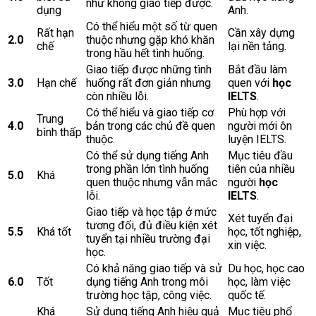
như không giao tiếp được.
dụng
Anh.
Có thể hiểu một số từ quen
Rất hạn
Cần xây dựng
2.0
thuộc nhưng gặp khó khăn
chế
lại nền tảng.
trong hầu hết tình huống.
Giao tiếp được những tình
Bắt đầu làm
3.0
Hạn chế
huống rất đơn giản nhưng
quen với
học
còn nhiều lỗi.
IELTS
.
Có thể hiểu và giao tiếp cơ
Phù hợp với
Trung
4.0
bản trong các chủ đề quen
người mới ôn
bình thấp
thuộc.
luyện IELTS.
Có thể sử dụng tiếng Anh
Mục tiêu đầu
trong phần lớn tình huống
tiên của nhiều
5.0
Khá
quen thuộc nhưng vẫn mắc
người
học
lỗi.
IELTS
.
Giao tiếp và học tập ở mức
Xét tuyển đại
tương đối, đủ điều kiện xét
5.5
Khá tốt
học, tốt nghiệp,
tuyển tại nhiều trường đại
xin việc.
học.
Có khả năng giao tiếp và sử
Du học, học cao
6.0
Tốt
dụng tiếng Anh trong môi
học, làm việc
trường học tập, công việc.
quốc tế.
Khá
Sử dụng tiếng Anh hiệu quả
Mục tiêu phổ