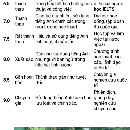
6.5
thành
trong hầu hết tình huống học
biến của người
thạo
thuật và công việc.
học IELTS
.
Giao tiếp tự nhiên, sử dụng
Du học, học
Thành
7.0
tiếng Anh chính xác trong
bổng, tập đoàn
thạo
môi trường học thuật.
đa quốc gia.
Học tập và làm
Rất thành
Hiểu và sử dụng tiếng Anh
7.5
việc tại nước
thạo
linh hoạt, ít mắc lỗi.
ngoài.
Chương trình
Gần như sử dụng tiếng Anh
học thuật cao
8.0
Xuất sắc
như người bản ngữ trong
cấp, lãnh đạo
hầu hết tình huống.
quốc tế.
Chuyên gia,
Gần hoàn
Thành thạo gần như tuyệt
8.5
nghiên cứu quốc
hảo
đối.
tế.
Phiên dịch,
Chuyên
Sử dụng tiếng Anh hoàn hảo,
giảng dạy,
9.0
gia
lưu loát và chính xác.
nghiên cứu
chuyên sâu.