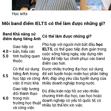
Học ielts
Mỗi band điểm IELTS có thể làm được những gì?
Band
Khả năng sử
Có thể làm được những gì?
điểm
dụng tiếng Anh
Phù hợp với người mới bắt đầu
học
Giao tiếp cơ
IELTS
, có thể giao tiếp đơn giản trong
4.0 –
bản, hiểu các
cuộc sống hằng ngày, xây dựng nền
5.0
tình huống quen
tảng để tiếp tục chinh phục các band
thuộc.
điểm cao hơn.
Có thể sử dụng
Được nhiều trường đại học sử dụng
tiếng Anh trong
để xét tuyển hoặc miễn học phần tiếng
5.5
học tập và công
Anh; đáp ứng yêu cầu tuyển dụng của
việc ở mức khá.
nhiều doanh nghiệp trong nước.
Giao tiếp tương
Đủ điều kiện nộp hồ sơ vào nhiều
đối thành thạo
chương trình đại học, cao học hoặc
6.0
trong môi
doanh nghiệp có yếu tố quốc tế; có
trường học thuật
nhiều lợi thế khi xin việc.
và công việc.