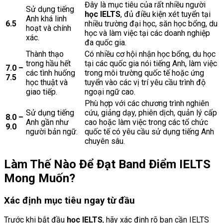
Đây là mục tiêu của rất nhiều người
Sử dụng tiếng
học IELTS
, đủ điều kiện xét tuyển tại
Anh khá linh
6.5
nhiều trường đại học, săn học bổng, du
hoạt và chính
học và làm việc tại các doanh nghiệp
xác.
đa quốc gia.
Thành thạo
Có nhiều cơ hội nhận học bổng, du học
trong hầu hết
tại các quốc gia nói tiếng Anh, làm việc
7.0 –
các tình huống
trong môi trường quốc tế hoặc ứng
7.5
học thuật và
tuyển vào các vị trí yêu cầu trình độ
giao tiếp.
ngoại ngữ cao.
Phù hợp với các chương trình nghiên
Sử dụng tiếng
cứu, giảng dạy, phiên dịch, quản lý cấp
8.0 –
Anh gần như
cao hoặc làm việc trong các tổ chức
9.0
người bản ngữ.
quốc tế có yêu cầu sử dụng tiếng Anh
chuyên sâu.
Làm Thế Nào Để Đạt Band Điểm IELTS
Mong Muốn?
Xác định mục tiêu ngay từ đầu
Trước khi bắt đầu
học IELTS
, hãy xác định rõ bạn cần IELTS