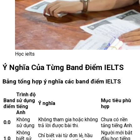
Học ielts
Ý Nghĩa Của Từng Band Điểm IELTS
Bảng tổng hợp ý nghĩa các band điểm IELTS
Trình độ
Band
sử dụng
Mục tiêu phù
Ý nghĩa
điểm
tiếng
hợp
Anh
Không
Không tham gia hoặc không
Chưa có nền
0.0
sử dụng
trả lời được bài thi.
tảng tiếng Anh.
Không
Người mới bắt
Chỉ biết vài từ đơn lẻ, hầu
1.0
biết sử
đầu học tiếng