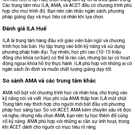
Các trung tâm như ILA, AMA, và ACET đều có chương trình phù
hợp cho mọi trình độ. Bạn nên cân nhắc ngân sách, phương
pháp giảng dạy và mục tiêu cá nhân khi lựa chọn.
Đánh giá ILA Huế
ILA là trung tâm hàng đầu với giáo viên bản ngữ và chương
trình học bài bản. Họ tập trung vào bốn kỹ năng và sử dụng
phương pháp hiện đại. Tuy nhiên, học phí cao (10-15 triệu
đồng cho khóa cơ bản) có thể là rào cản, nhưng bù lại có hoạt
động ngoại khóa hỗ trợ thực hành. ILA phù hợp với những ai có
ngân sách ổn định và muốn chất lượng giảng dạy tốt.
So sánh AMA và các trung tâm khác
AMA nổi bật với chương trình học cá nhân hóa, chú trọng vào
kỹ năng nói và viết. Học phí của AMA thấp hơn ILA một chút.
Trung tâm này thích hợp cho người mới bắt đầu với phương
pháp học sáng tạo. So với ACET, AMA kém chuyên sâu về đọc
và nghe, nhưng nếu chọn AMA, bạn nên tự học thêm để củng
cố kỹ năng. AMA phù hợp với những ai cần sự linh hoạt, trong
khi ACET dành cho người có mục tiêu rõ ràng.