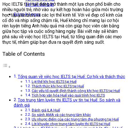
Học IELTS tại Huế đang trở thành một lựa chọn phổ biến cho
Tin tức nổi bật
nhiều người trẻ, nhờ vào sự kết hợp hoàn hảo giữa môi trường
Đăng ký ngay
học tập yên bình và các lợi thế kinh tế. Với vẻ đẹp cổ kính của
cố đô và nhịp sống chậm rãi, Huế không chỉ mang lại cơ hội
rèn luyện tiếng Anh hiệu quả mà còn giúp học viên cân bằng
giữa học tập và cuộc sống hàng ngày. Bài viết này sẽ khám
phá sâu về việc học IELTS tại Huế, từ tổng quan đến các mẹo
thực tế, nhằm giúp bạn đưa ra quyết định sáng suốt.
Table of Contents
Tổng quan về việc học IELTS tại Huế: Cơ hội và thách thức
Lợi thế khi học IELTS tại Huế
Thách thức khi học IELTS tại Huế
Các yếu tố quyết định thành công khi học IELTS tại Huế
Tích hợp văn hóa Huế vào quá trình học IELTS
Top trung tâm luyện thi IELTS uy tín tại Huế: So sánh và
đánh giá
Đánh giá ILA Huế
So sánh AMA và các trung tâm khác
Ưu nhược điểm của các trung tâm địa phương tại Huế
Lời khuyên chọn trung tâm luyện thi IELTS tại Huế