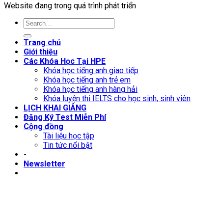
Website đang trong quá trình phát triển
Trang chủ
Giới thiệu
Các Khóa Học Tại HPE
Khóa học tiếng anh giao tiếp
Khóa học tiếng anh trẻ em
Khóa học tiếng anh hàng hải
Khóa luyện thi IELTS cho học sinh, sinh viên
LỊCH KHAI GIẢNG
Đăng Ký Test Miễn Phí
Cộng đồng
Tài liệu học tập
Tin tức nổi bật
-
Newsletter