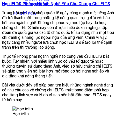
Học IELTS: Những Ngành Nghề Yêu Cầu Chứng Chỉ IELTS
Tin tức nổi bật
Trong bối cảnh hội nhập quốc tế ngày càng mạnh mẽ, tiếng Anh
Đăng ký ngay
đã trở thành một trong những kỹ năng quan trọng đối với hầu
hết các ngành nghề. Không chỉ phục vụ học tập hay du học,
chứng chỉ IELTS hiện nay còn được nhiều doanh nghiệp, tập
đoàn đa quốc gia và các tổ chức quốc tế sử dụng như một tiêu
chí đánh giá năng lực ngoại ngữ của ứng viên. Chính vì vậy,
ngày càng nhiều người lựa chọn
học IELTS
để tạo lợi thế cạnh
tranh trên thị trường lao động.
Thực tế, không phải ngành nghề nào cũng yêu cầu IELTS bắt
buộc. Tuy nhiên, với nhiều lĩnh vực có yếu tố quốc tế hoặc
thường xuyên sử dụng tiếng Anh, việc sở hữu chứng chỉ IELTS
sẽ giúp ứng viên nổi bật hơn, mở rộng cơ hội nghề nghiệp và
gia tăng khả năng thăng tiến.
Bài viết dưới đây sẽ giúp bạn tìm hiểu những ngành nghề đang
có nhu cầu cao về chứng chỉ IELTS, mức band điểm phù hợp
cho từng lĩnh vực và lý do vì sao nên bắt đầu
học IELTS
ngay
từ hôm nay.
Học ielts