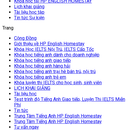
Khóa học tại HP ENGLISH HOMESTAY
Lịch khai giảng
Tài liệu học tập
Tin tức Sự kiện
Trang
Cộng Đồng
Giới thiệu về HP English Homestay
Khóa Học IELTS Nội Trú, IELTS Cấp Tốc
Khóa học tiếng anh dành cho doanh nghiệp
Khóa học tiếng anh giao tiếp
Khóa học tiếng anh hàng hải
Khóa học tiếng anh trại hè bán trú, nội trú
Khóa học tiếng anh trẻ em
Khóa luyện thi IELTS cho học sinh, sinh viên
LỊCH KHAI GIẢNG
Tài liệu học
Test trình độ Tiếng Anh Giao tiếp, Luyện Thi IELTS Miễn
Phí
Tin tức
Trung Tâm Tiếng Anh HP English Homestay
Trung Tâm Tiếng Anh HP English Homestay
Tư vấn ngay