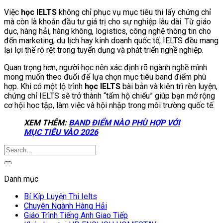
Việc
học IELTS
không chỉ phục vụ mục tiêu thi lấy chứng chỉ
mà còn là khoản đầu tư giá trị cho sự nghiệp lâu dài. Từ giáo
dục, hàng hải, hàng không, logistics, công nghệ thông tin cho
đến marketing, du lịch hay kinh doanh quốc tế, IELTS đều mang
lại lợi thế rõ rệt trong tuyển dụng và phát triển nghề nghiệp.
Quan trọng hơn, người học nên xác định rõ ngành nghề mình
mong muốn theo đuổi để lựa chọn mục tiêu band điểm phù
hợp. Khi có một lộ trình
học IELTS
bài bản và kiên trì rèn luyện,
chứng chỉ IELTS sẽ trở thành “tấm hộ chiếu” giúp bạn mở rộng
cơ hội học tập, làm việc và hội nhập trong môi trường quốc tế.
XEM THÊM:
BAND ĐIỂM NÀO PHÙ HỢP VỚI
MỤC TIÊU VÀO 2026
Danh mục
Bí Kíp Luyện Thi Ielts
Chuyên Ngành Hàng Hải
Giáo Trình Tiếng Anh Giao Tiếp