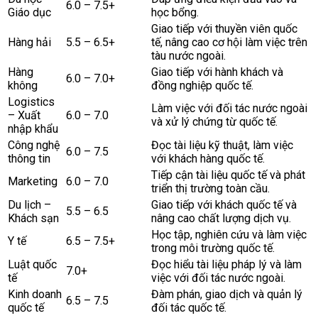
6.0 – 7.5+
Giáo dục
học bổng.
Giao tiếp với thuyền viên quốc
Hàng hải
5.5 – 6.5+
tế, nâng cao cơ hội làm việc trên
tàu nước ngoài.
Hàng
Giao tiếp với hành khách và
6.0 – 7.0+
không
đồng nghiệp quốc tế.
Logistics
Làm việc với đối tác nước ngoài
– Xuất
6.0 – 7.0
và xử lý chứng từ quốc tế.
nhập khẩu
Công nghệ
Đọc tài liệu kỹ thuật, làm việc
6.0 – 7.5
thông tin
với khách hàng quốc tế.
Tiếp cận tài liệu quốc tế và phát
Marketing
6.0 – 7.0
triển thị trường toàn cầu.
Du lịch –
Giao tiếp với khách quốc tế và
5.5 – 6.5
Khách sạn
nâng cao chất lượng dịch vụ.
Học tập, nghiên cứu và làm việc
Y tế
6.5 – 7.5+
trong môi trường quốc tế.
Luật quốc
Đọc hiểu tài liệu pháp lý và làm
7.0+
tế
việc với đối tác nước ngoài.
Kinh doanh
Đàm phán, giao dịch và quản lý
6.5 – 7.5
quốc tế
đối tác quốc tế.