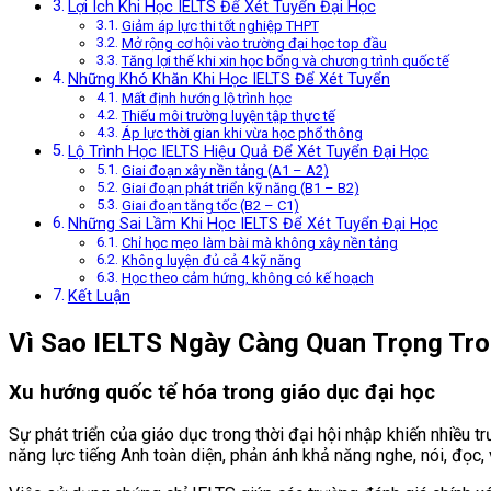
Lợi Ích Khi Học IELTS Để Xét Tuyển Đại Học
Giảm áp lực thi tốt nghiệp THPT
Mở rộng cơ hội vào trường đại học top đầu
Tăng lợi thế khi xin học bổng và chương trình quốc tế
Những Khó Khăn Khi Học IELTS Để Xét Tuyển
Mất định hướng lộ trình học
Thiếu môi trường luyện tập thực tế
Áp lực thời gian khi vừa học phổ thông
Lộ Trình Học IELTS Hiệu Quả Để Xét Tuyển Đại Học
Giai đoạn xây nền tảng (A1 – A2)
Giai đoạn phát triển kỹ năng (B1 – B2)
Giai đoạn tăng tốc (B2 – C1)
Những Sai Lầm Khi Học IELTS Để Xét Tuyển Đại Học
Chỉ học mẹo làm bài mà không xây nền tảng
Không luyện đủ cả 4 kỹ năng
Học theo cảm hứng, không có kế hoạch
Kết Luận
Vì Sao IELTS Ngày Càng Quan Trọng Tro
Xu hướng quốc tế hóa trong giáo dục đại học
Sự phát triển của giáo dục trong thời đại hội nhập khiến nhiều 
năng lực tiếng Anh toàn diện, phản ánh khả năng nghe, nói, đọc, 