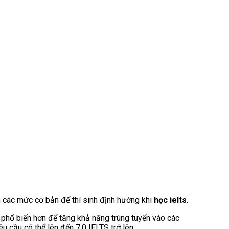
h các mức cơ bản để thí sinh định hướng khi
học ielts
.
 phổ biến hơn để tăng khả năng trúng tuyển vào các
 cầu có thể lên đến 7.0 IELTS trở lên.