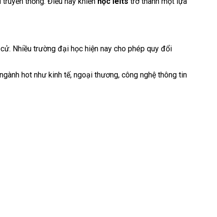
 truyền thống. Điều này khiến
học ielts
trở thành một lựa
 cử. Nhiều trường đại học hiện nay cho phép quy đổi
c ngành hot như kinh tế, ngoại thương, công nghệ thông tin