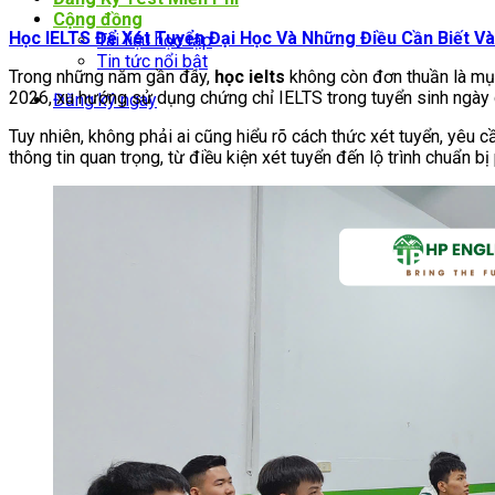
Cộng đồng
Học IELTS Để Xét Tuyển Đại Học Và Những Điều Cần Biết V
Tài liệu học tập
Tin tức nổi bật
Trong những năm gần đây,
học ielts
không còn đơn thuần là mục
2026, xu hướng sử dụng chứng chỉ IELTS trong tuyển sinh ngày c
Đăng ký ngay
Tuy nhiên, không phải ai cũng hiểu rõ cách thức xét tuyển, yêu 
thông tin quan trọng, từ điều kiện xét tuyển đến lộ trình chuẩn bị