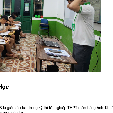
 Học
TS là giảm áp lực trong kỳ thi tốt nghiệp THPT môn tiếng Anh. Kh
c môn còn lại.