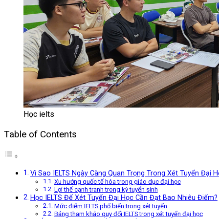
Học ielts
Table of Contents
Vì Sao IELTS Ngày Càng Quan Trọng Trong Xét Tuyển Đại H
Xu hướng quốc tế hóa trong giáo dục đại học
Lợi thế cạnh tranh trong kỳ tuyển sinh
Học IELTS Để Xét Tuyển Đại Học Cần Đạt Bao Nhiêu Điểm?
Mức điểm IELTS phổ biến trong xét tuyển
Bảng tham khảo quy đổi IELTS trong xét tuyển đại học