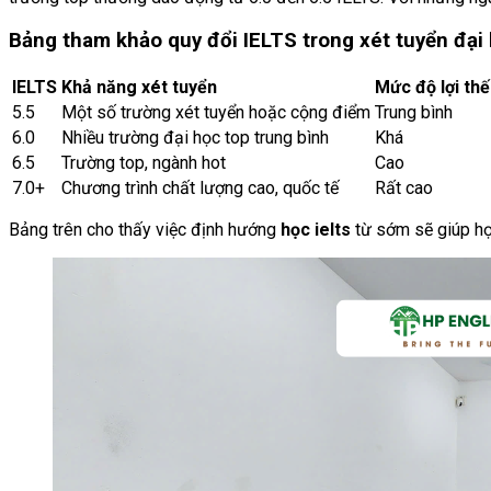
Bảng tham khảo quy đổi IELTS trong xét tuyển đại
IELTS
Khả năng xét tuyển
Mức độ lợi thế
5.5
Một số trường xét tuyển hoặc cộng điểm
Trung bình
6.0
Nhiều trường đại học top trung bình
Khá
6.5
Trường top, ngành hot
Cao
7.0+
Chương trình chất lượng cao, quốc tế
Rất cao
Bảng trên cho thấy việc định hướng
học ielts
từ sớm sẽ giúp họ