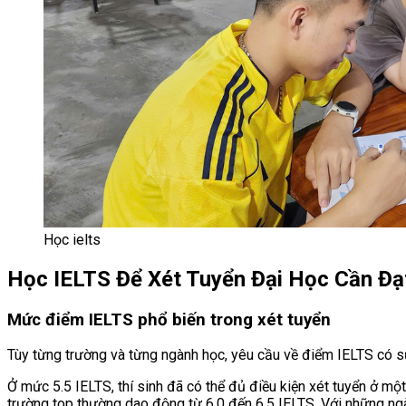
Học ielts
Học IELTS Để Xét Tuyển Đại Học Cần Đạ
Mức điểm IELTS phổ biến trong xét tuyển
Tùy từng trường và từng ngành học, yêu cầu về điểm IELTS có sự
Ở mức 5.5 IELTS, thí sinh đã có thể đủ điều kiện xét tuyển ở m
trường top thường dao động từ 6.0 đến 6.5 IELTS. Với những ngà