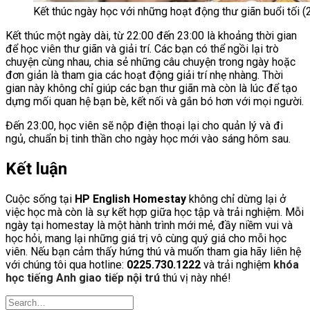
Kết thúc ngày học với những hoạt động thư giãn buổi tối (
Kết thúc một ngày dài, từ 22:00 đến 23:00 là khoảng thời gian
để học viên thư giãn và giải trí. Các bạn có thể ngồi lại trò
chuyện cùng nhau, chia sẻ những câu chuyện trong ngày hoặc
đơn giản là tham gia các hoạt động giải trí nhẹ nhàng. Thời
gian này không chỉ giúp các bạn thư giãn mà còn là lúc để tạo
dựng mối quan hệ bạn bè, kết nối và gắn bó hơn với mọi người.
Đến 23:00, học viên sẽ nộp điện thoại lại cho quản lý và đi
ngủ, chuẩn bị tinh thần cho ngày học mới vào sáng hôm sau.
Kết luận
Cuộc sống tại
HP English Homestay
không chỉ dừng lại ở
việc học mà còn là sự kết hợp giữa học tập và trải nghiệm. Mỗi
ngày tại homestay là một hành trình mới mẻ, đầy niềm vui và
học hỏi, mang lại những giá trị vô cùng quý giá cho mỗi học
viên. Nếu bạn cảm thấy hứng thú và muốn tham gia hãy liên hệ
với chúng tôi qua hotline:
0225.730.1222
và trải nghiệm
khóa
học tiếng Anh giao tiếp nội trú
thú vị này nhé!