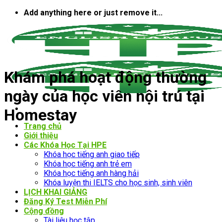
Bỏ
Add anything here or just remove it...
qua
nội
dung
Khám phá hoạt động thường
ngày của học viên nội trú tại
Homestay
Trang chủ
Giới thiệu
Các Khóa Học Tại HPE
Khóa học tiếng anh giao tiếp
Khóa học tiếng anh trẻ em
Khóa học tiếng anh hàng hải
Khóa luyện thi IELTS cho học sinh, sinh viên
LỊCH KHAI GIẢNG
Đăng Ký Test Miễn Phí
Cộng đồng
Tài liệu học tập