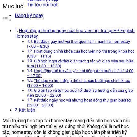
Tin tức nổi bật
Mục lục
Đăng ký ngay
Hoạt động thường ngày của học viên nội trú tại HP English
Homesstay
Bắt đầu ngày mới với thói quen lành mạnh tại homestay
(7:00 – 8:30)
Hoạt động chính khóa của học viên nội trú trong khóa học
(8:30 – 11:15)
Giờ nghỉ ngơi và thời gian tương tác với giáo viên sau bữa
trưa (11:30 – 13:30)
Hoạt động bổ trợ và luyện nói tiếng Anh buổi chiều (14:00
– 17:00)
Thể dục và hoạt động thể chất sau buổi học chính khóa
(17:00 – 18:00)
Giờ ôn tập và tự học buổi tối dưới sự hướng dẫn của giáo
viên (20:00 – 22:00)
Kết thúc ngày học với những hoạt động thư giãn buổi tối
(22:00 – 23:00)
Kết luận
Môi trường học tập tại homestay mang đến cho học viên nội
trú nhiều trải nghiệm thú vị và đáng nhớ. Không chỉ là nơi học
tập, homestay còn là không gian giúp học viên phát triển kỹ