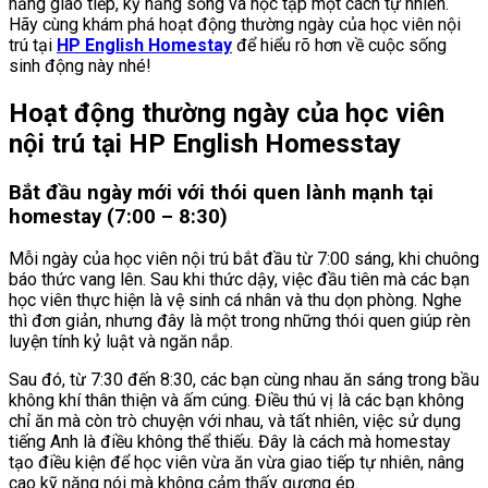
năng giao tiếp, kỹ năng sống và học tập một cách tự nhiên.
Hãy cùng khám phá hoạt động thường ngày của học viên nội
trú tại
HP English Homestay
để hiểu rõ hơn về cuộc sống
sinh động này nhé!
Hoạt động thường ngày của học viên
nội trú tại
HP English Homesstay
Bắt đầu ngày mới với thói quen lành mạnh tại
homestay (7:00 – 8:30)
Mỗi ngày của học viên nội trú bắt đầu từ 7:00 sáng, khi chuông
báo thức vang lên. Sau khi thức dậy, việc đầu tiên mà các bạn
học viên thực hiện là vệ sinh cá nhân và thu dọn phòng. Nghe
thì đơn giản, nhưng đây là một trong những thói quen giúp rèn
luyện tính kỷ luật và ngăn nắp.
Sau đó, từ 7:30 đến 8:30, các bạn cùng nhau ăn sáng trong bầu
không khí thân thiện và ấm cúng. Điều thú vị là các bạn không
chỉ ăn mà còn trò chuyện với nhau, và tất nhiên, việc sử dụng
tiếng Anh là điều không thể thiếu. Đây là cách mà homestay
tạo điều kiện để học viên vừa ăn vừa giao tiếp tự nhiên, nâng
cao kỹ năng nói mà không cảm thấy gượng ép.