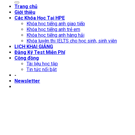
Trang chủ
Giới thiệu
Các Khóa Học Tại HPE
Khóa học tiếng anh giao tiếp
Khóa học tiếng anh trẻ em
Khóa học tiếng anh hàng hải
Khóa luyện thi IELTS cho học sinh, sinh viên
LỊCH KHAI GIẢNG
Đăng Ký Test Miễn Phí
Cộng đồng
Tài liệu học tập
Tin tức nổi bật
-
Newsletter