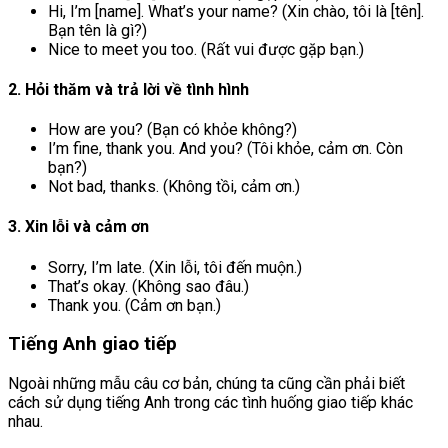
Hi, I’m [name]. What’s your name? (Xin chào, tôi là [tên].
Bạn tên là gì?)
Nice to meet you too. (Rất vui được gặp bạn.)
2. Hỏi thăm và trả lời về tình hình
How are you? (Bạn có khỏe không?)
I’m fine, thank you. And you? (Tôi khỏe, cảm ơn. Còn
bạn?)
Not bad, thanks. (Không tồi, cảm ơn.)
3. Xin lỗi và cảm ơn
Sorry, I’m late. (Xin lỗi, tôi đến muộn.)
That’s okay. (Không sao đâu.)
Thank you. (Cảm ơn bạn.)
Tiếng Anh giao tiếp
Ngoài những mẫu câu cơ bản, chúng ta cũng cần phải biết
cách sử dụng tiếng Anh trong các tình huống giao tiếp khác
nhau.