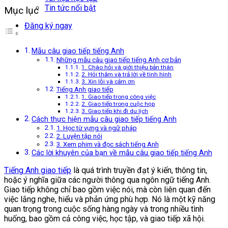
Tin tức nổi bật
Mục lục
Đăng ký ngay
Mẫu câu giao tiếp tiếng Anh
Những mẫu câu giao tiếp tiếng Anh cơ bản
1. Chào hỏi và giới thiệu bản thân
2. Hỏi thăm và trả lời về tình hình
3. Xin lỗi và cảm ơn
Tiếng Anh giao tiếp
1. Giao tiếp trong công việc
2. Giao tiếp trong cuộc họp
3. Giao tiếp khi đi du lịch
Cách thực hiện mẫu câu giao tiếp tiếng Anh
1. Học từ vựng và ngữ pháp
2. Luyện tập nói
3. Xem phim và đọc sách tiếng Anh
Các lời khuyên của bạn về mẫu câu giao tiếp tiếng Anh
Tiếng Anh giao tiếp
là quá trình truyền đạt ý kiến, thông tin,
hoặc ý nghĩa giữa các người thông qua ngôn ngữ tiếng Anh.
Giao tiếp không chỉ bao gồm việc nói, mà còn liên quan đến
việc lắng nghe, hiểu và phản ứng phù hợp. Nó là một kỹ năng
quan trọng trong cuộc sống hàng ngày và trong nhiều tình
huống, bao gồm cả công việc, học tập, và giao tiếp xã hội.