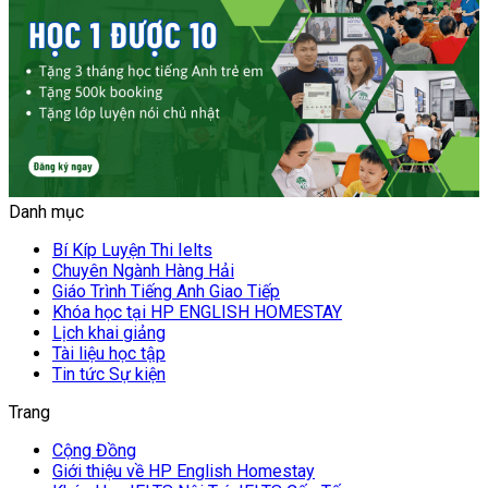
Danh mục
Bí Kíp Luyện Thi Ielts
Chuyên Ngành Hàng Hải
Giáo Trình Tiếng Anh Giao Tiếp
Khóa học tại HP ENGLISH HOMESTAY
Lịch khai giảng
Tài liệu học tập
Tin tức Sự kiện
Trang
Cộng Đồng
Giới thiệu về HP English Homestay