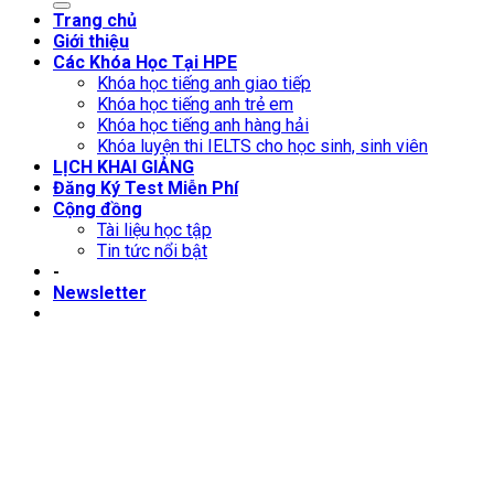
Trang chủ
Giới thiệu
Các Khóa Học Tại HPE
Khóa học tiếng anh giao tiếp
Khóa học tiếng anh trẻ em
Khóa học tiếng anh hàng hải
Khóa luyện thi IELTS cho học sinh, sinh viên
LỊCH KHAI GIẢNG
Đăng Ký Test Miễn Phí
Cộng đồng
Tài liệu học tập
Tin tức nổi bật
-
Newsletter