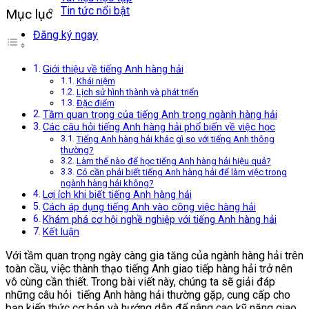
Tin tức nổi bật
Mục lục
Đăng ký ngay
Giới thiệu về tiếng Anh hàng hải
Khái niệm
Lịch sử hình thành và phát triển
Đặc điểm
Tầm quan trọng của tiếng Anh trong ngành hàng hải
Các câu hỏi tiếng Anh hàng hải phổ biến về việc học
Tiếng Anh hàng hải khác gì so với tiếng Anh thông
thường?
Làm thế nào để học tiếng Anh hàng hải hiệu quả?
Có cần phải biết tiếng Anh hàng hải để làm việc trong
ngành hàng hải không?
Lợi ích khi biết tiếng Anh hàng hải
Cách áp dụng tiếng Anh vào công việc hàng hải
Khám phá cơ hội nghề nghiệp với tiếng Anh hàng hải
Kết luận
Với tầm quan trọng ngày càng gia tăng của ngành hàng hải trên
toàn cầu, việc thành thạo tiếng Anh giao tiếp hàng hải trở nên
vô cùng cần thiết. Trong bài viết này, chúng ta sẽ giải đáp
những câu hỏi tiếng Anh hàng hải thường gặp, cung cấp cho
bạn kiến thức cơ bản và hướng dẫn để nâng cao kỹ năng giao