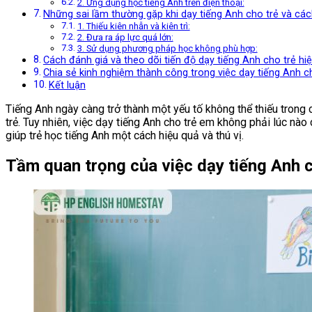
2. Ứng dụng học tiếng Anh trên điện thoại:
Những sai lầm thường gặp khi dạy tiếng Anh cho trẻ và cá
1. Thiếu kiên nhẫn và kiên trì:
2. Đưa ra áp lực quá lớn:
3. Sử dụng phương pháp học không phù hợp:
Cách đánh giá và theo dõi tiến độ dạy tiếng Anh cho trẻ hi
Chia sẻ kinh nghiệm thành công trong việc dạy tiếng Anh c
Kết luận
Tiếng Anh ngày càng trở thành một yếu tố không thể thiếu trong c
trẻ. Tuy nhiên, việc dạy tiếng Anh cho trẻ em không phải lúc nà
giúp trẻ học tiếng Anh một cách hiệu quả và thú vị.
Tầm quan trọng của việc dạy
tiếng Anh 