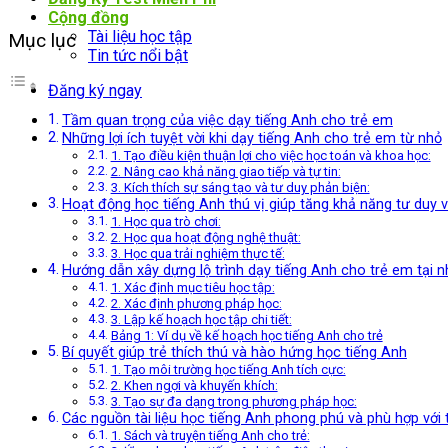
Cộng đồng
Tài liệu học tập
Mục lục
Tin tức nổi bật
Đăng ký ngay
Tầm quan trọng của việc dạy tiếng Anh cho trẻ em
Những lợi ích tuyệt vời khi dạy tiếng Anh cho trẻ em từ nhỏ
1. Tạo điều kiện thuận lợi cho việc học toán và khoa học:
2. Nâng cao khả năng giao tiếp và tự tin:
3. Kích thích sự sáng tạo và tư duy phản biện:
Hoạt động học tiếng Anh thú vị giúp tăng khả năng tư duy v
1. Học qua trò chơi:
2. Học qua hoạt động nghệ thuật:
3. Học qua trải nghiệm thực tế:
Hướng dẫn xây dựng lộ trình dạy tiếng Anh cho trẻ em tại n
1. Xác định mục tiêu học tập:
2. Xác định phương pháp học:
3. Lập kế hoạch học tập chi tiết:
Bảng 1: Ví dụ về kế hoạch học tiếng Anh cho trẻ
Bí quyết giúp trẻ thích thú và hào hứng học tiếng Anh
1. Tạo môi trường học tiếng Anh tích cực:
2. Khen ngợi và khuyến khích:
3. Tạo sự đa dạng trong phương pháp học:
Các nguồn tài liệu học tiếng Anh phong phú và phù hợp với 
1. Sách và truyện tiếng Anh cho trẻ: