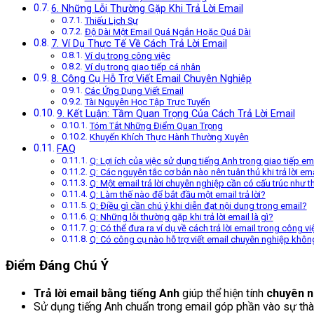
6. Những Lỗi Thường Gặp Khi Trả Lời Email
Thiếu Lịch Sự
Độ Dài Một Email Quá Ngắn Hoặc Quá Dài
7. Ví Dụ Thực Tế Về Cách Trả Lời Email
Ví dụ trong công việc
Ví dụ trong giao tiếp cá nhân
8. Công Cụ Hỗ Trợ Viết Email Chuyên Nghiệp
Các Ứng Dụng Viết Email
Tài Nguyên Học Tập Trực Tuyến
9. Kết Luận: Tầm Quan Trọng Của Cách Trả Lời Email
Tóm Tắt Những Điểm Quan Trọng
Khuyến Khích Thực Hành Thường Xuyên
FAQ
Q: Lợi ích của việc sử dụng tiếng Anh trong giao tiếp ema
Q: Các nguyên tắc cơ bản nào nên tuân thủ khi trả lời em
Q: Một email trả lời chuyên nghiệp cần có cấu trúc như 
Q: Làm thế nào để bắt đầu một email trả lời?
Q: Điều gì cần chú ý khi diễn đạt nội dung trong email?
Q: Những lỗi thường gặp khi trả lời email là gì?
Q: Có thể đưa ra ví dụ về cách trả lời email trong công 
Q: Có công cụ nào hỗ trợ viết email chuyên nghiệp khôn
Điểm Đáng Chú Ý
Trả lời email bằng tiếng Anh
giúp thể hiện tính
chuyên n
Sử dụng tiếng Anh chuẩn trong email góp phần vào sự thà