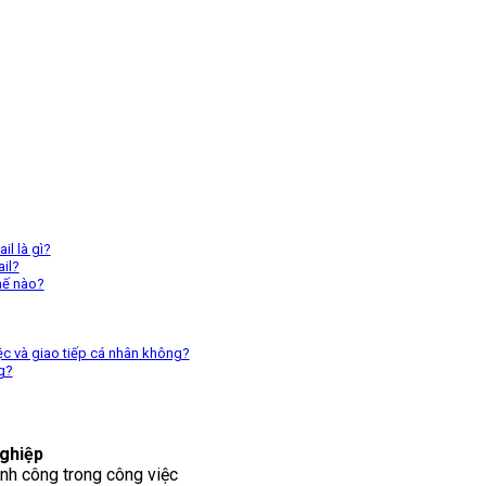
il là gì?
ail?
thế nào?
việc và giao tiếp cá nhân không?
g?
ghiệp
nh công trong công việc