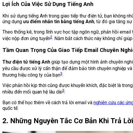
Lợi Ích Của Việc Sử Dụng Tiếng Anh
Khi sử dụng tiếng Anh trong giao tiếp thư điện tử, bạn không n
ứng dụng
ưu điểm nhắn tin bằng tiếng Anh
, từ đó gia tăng s
Theo thống kê, trong lĩnh vực học tập ngôn ngữ, phản hồi emai
2
việc nộp đơn ứng tuyển
. Nắm bắt cách thức này không chỉ giúp
Tầm Quan Trọng Của Giao Tiếp Email Chuyên Nghi
Thư điện tử tiếng Anh
giúp tạo dựng một hình ảnh chuyên nghiệ
yêu cầu được xử lý cẩn thận để đảm bảo tính chuyên nghiệp và 
3
thương hiệu công ty của bạn
.
Việc phản hồi kịp thời cũng được khuyến khích, đặc biệt là tron
3
nhiều đến mối quan hệ lâu dài
.
Bạn có thể học thêm về cách trả lời email và
nghiên cứu các ứn
quốc tế.
2. Những Nguyên Tắc Cơ Bản Khi Trả Lời