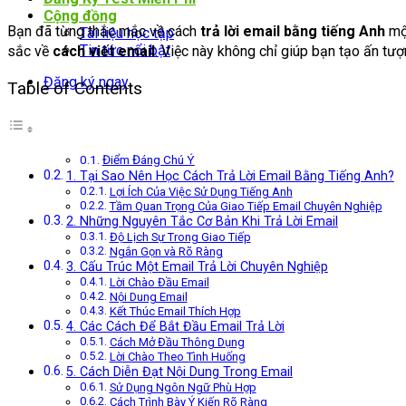
Cộng đồng
Bạn đã từng thắc mắc về cách
trả lời email bằng tiếng Anh
mộ
Tài liệu học tập
Tin tức nổi bật
sắc về
cách viết email
. Việc này không chỉ giúp bạn tạo ấn t
Đăng ký ngay
Table of Contents
Điểm Đáng Chú Ý
1. Tại Sao Nên Học Cách Trả Lời Email Bằng Tiếng Anh?
Lợi Ích Của Việc Sử Dụng Tiếng Anh
Tầm Quan Trọng Của Giao Tiếp Email Chuyên Nghiệp
2. Những Nguyên Tắc Cơ Bản Khi Trả Lời Email
Độ Lịch Sự Trong Giao Tiếp
Ngắn Gọn và Rõ Ràng
3. Cấu Trúc Một Email Trả Lời Chuyên Nghiệp
Lời Chào Đầu Email
Nội Dung Email
Kết Thúc Email Thích Hợp
4. Các Cách Để Bắt Đầu Email Trả Lời
Cách Mở Đầu Thông Dụng
Lời Chào Theo Tình Huống
5. Cách Diễn Đạt Nội Dung Trong Email
Sử Dụng Ngôn Ngữ Phù Hợp
Cách Trình Bày Ý Kiến Rõ Ràng