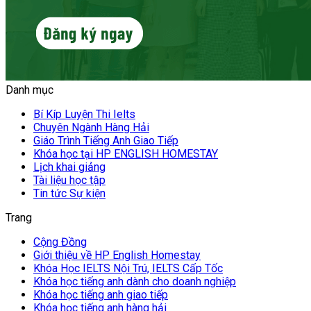
Danh mục
Bí Kíp Luyện Thi Ielts
Chuyên Ngành Hàng Hải
Giáo Trình Tiếng Anh Giao Tiếp
Khóa học tại HP ENGLISH HOMESTAY
Lịch khai giảng
Tài liệu học tập
Tin tức Sự kiện
Trang
Cộng Đồng
Giới thiệu về HP English Homestay
Khóa Học IELTS Nội Trú, IELTS Cấp Tốc
Khóa học tiếng anh dành cho doanh nghiệp
Khóa học tiếng anh giao tiếp
Khóa học tiếng anh hàng hải