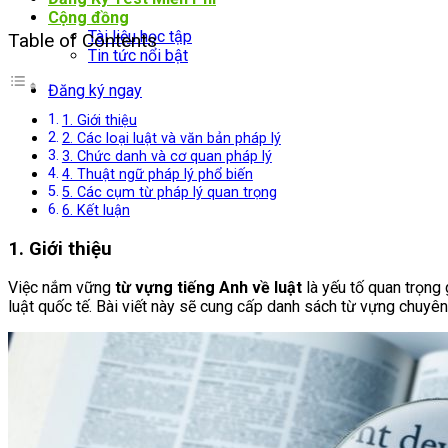
Cộng đồng
Tài liệu học tập
Table of Contents
Tin tức nổi bật
Đăng ký ngay
1. Giới thiệu
2. Các loại luật và văn bản pháp lý
3. Chức danh và cơ quan pháp lý
4. Thuật ngữ pháp lý phổ biến
5. Các cụm từ pháp lý quan trọng
6. Kết luận
1. Giới thiệu
Việc nắm vững
từ vựng tiếng Anh về luật
là yếu tố quan trọng 
luật quốc tế. Bài viết này sẽ cung cấp danh sách từ vựng chuyên