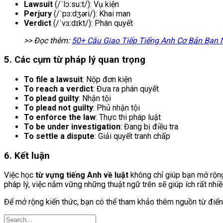
Lawsuit
(/ˈlɔːsuːt/): Vụ kiện
Perjury
(/ˈpɜːdʒəri/): Khai man
Verdict
(/ˈvɜːdɪkt/): Phán quyết
>> Đọc thêm:
50+ Câu Giao Tiếp Tiếng Anh Cơ Bản Bạn N
5. Các cụm từ pháp lý quan trọng
To file a lawsuit
: Nộp đơn kiện
To reach a verdict
: Đưa ra phán quyết
To plead guilty
: Nhận tội
To plead not guilty
: Phủ nhận tội
To enforce the law
: Thực thi pháp luật
To be under investigation
: Đang bị điều tra
To settle a dispute
: Giải quyết tranh chấp
6. Kết luận
Việc học
từ vựng tiếng Anh về luật
không chỉ giúp bạn mở rộng 
pháp lý, việc nắm vững những thuật ngữ trên sẽ giúp ích rất nhiề
Để mở rộng kiến thức, bạn có thể tham khảo thêm nguồn từ điển