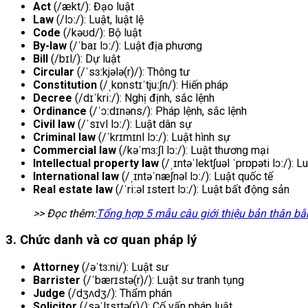
Act
(/ækt/): Đạo luật
Law
(/lɔː/): Luật, luật lệ
Code
(/kəʊd/): Bộ luật
By-law
(/ˈbaɪ lɔː/): Luật địa phương
Bill
(/bɪl/): Dự luật
Circular
(/ˈsɜːkjələ(r)/): Thông tư
Constitution
(/ˌkɒnstɪˈtjuːʃn/): Hiến pháp
Decree
(/dɪˈkriː/): Nghị định, sắc lệnh
Ordinance
(/ˈɔːdɪnəns/): Pháp lệnh, sắc lệnh
Civil law
(/ˈsɪvl lɔː/): Luật dân sự
Criminal law
(/ˈkrɪmɪnl lɔː/): Luật hình sự
Commercial law
(/kəˈmɜːʃl lɔː/): Luật thương mại
Intellectual property law
(/ˌɪntəˈlektʃuəl ˈprɒpəti lɔː/): L
International law
(/ˌɪntəˈnæʃnəl lɔː/): Luật quốc tế
Real estate law
(/ˈriːəl ɪsteɪt lɔː/): Luật bất động sản
>> Đọc thêm:
Tổng hợp 5 mẫu câu giới thiệu bản thân bằ
3. Chức danh và cơ quan pháp lý
Attorney
(/əˈtɜːni/): Luật sư
Barrister
(/ˈbærɪstə(r)/): Luật sư tranh tụng
Judge
(/dʒʌdʒ/): Thẩm phán
Solicitor
(/səˈlɪsɪtə(r)/): Cố vấn pháp luật