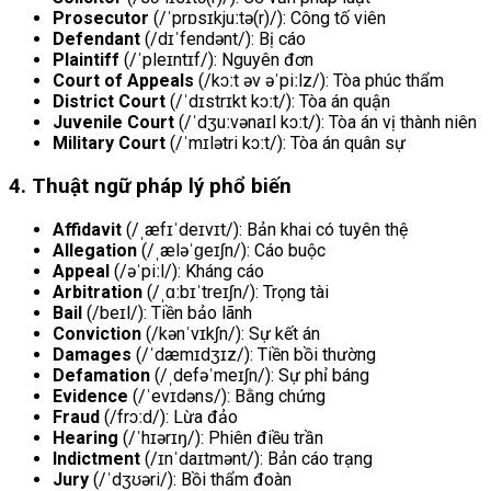
Prosecutor
(/ˈprɒsɪkjuːtə(r)/): Công tố viên
Defendant
(/dɪˈfendənt/): Bị cáo
Plaintiff
(/ˈpleɪntɪf/): Nguyên đơn
Court of Appeals
(/kɔːt əv əˈpiːlz/): Tòa phúc thẩm
District Court
(/ˈdɪstrɪkt kɔːt/): Tòa án quận
Juvenile Court
(/ˈdʒuːvənaɪl kɔːt/): Tòa án vị thành niên
Military Court
(/ˈmɪlətri kɔːt/): Tòa án quân sự
4. Thuật ngữ pháp lý phổ biến
Affidavit
(/ˌæfɪˈdeɪvɪt/): Bản khai có tuyên thệ
Allegation
(/ˌæləˈɡeɪʃn/): Cáo buộc
Appeal
(/əˈpiːl/): Kháng cáo
Arbitration
(/ˌɑːbɪˈtreɪʃn/): Trọng tài
Bail
(/beɪl/): Tiền bảo lãnh
Conviction
(/kənˈvɪkʃn/): Sự kết án
Damages
(/ˈdæmɪdʒɪz/): Tiền bồi thường
Defamation
(/ˌdefəˈmeɪʃn/): Sự phỉ báng
Evidence
(/ˈevɪdəns/): Bằng chứng
Fraud
(/frɔːd/): Lừa đảo
Hearing
(/ˈhɪərɪŋ/): Phiên điều trần
Indictment
(/ɪnˈdaɪtmənt/): Bản cáo trạng
Jury
(/ˈdʒʊəri/): Bồi thẩm đoàn